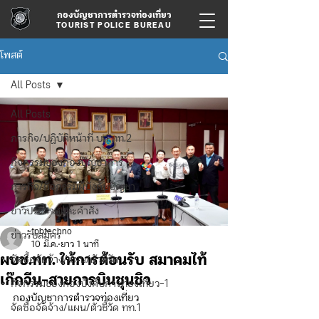
กองบัญชาการตำรวจท่องเที่ยว
TOURIST POLICE BUREAU
โพสต์
All Posts
All Posts
ภารกิจ/ปฏิบัติหน้าที่ บก.ทท.2
กิจกรรมของกองบัญชาการ
ภารกิจ/กิจกรรมผู้บังคับบัญชา
ข่าวประกาศและคำสั่ง
tpbtechno
ข่าวรับสมัคร
10 มี.ค.
ยาว 1 นาที
ผบช.ทท. ให้การต้อนรับ สมาคมไท้
จัดซื้อจัดจ้าง/แผน/ตัวชี้วัด
เก๊กจีน-สายการบินชุนชิว
กิจกรรมของกองบังคับการท่องเที่ยว-1
กองบัญชาการตำรวจท่องเที่ยว
จัดซื้อจัดจ้าง/แผน/ตัวชี้วัด ทท.1