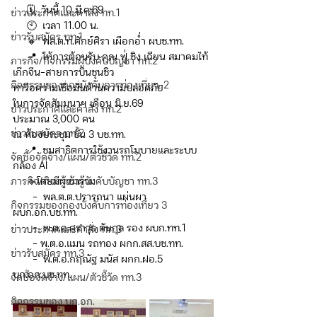
     🗓️  วันนี้ 10 มี.ค.69
ข่าวประกาศและคำสั่ง ทท.1
     🕙  เวลา 11.00 น. 
ข่าวรับสมัคร ทท.1
     🔸  พล.ต.ท.ศักย์ศิรา เผือกอ่ำ ผบช.ทท. 
     📍  ให้การต้อนรับ คุณ ฟู่ ชิง เฉียน สมาคมไท้
ภารกิจ/กิจกรรมผู้บังคับบัญชา ทท.2
เก๊กจีน-สายการบินชุนชิว
กิจกรรมของกองบังคับการท่องเที่ยว-2
หารือความเชื่อมั่นด้านความปลอดภัย
ในการจัดสัมมนาฯ เดือน มิ.ย.69
ข่าวประกาศและคำสั่ง ทท.2
ประมาณ 3,000 คน
ข่าวรับสมัคร ทท.2
ณ ห้องประชุม ชั้น 3 บช.ทท.
     📍  ชมสาธิตการใช้งานรถโมบายและระบบ
จัดซื้อจัดจ้าง/แผน/ตัวชี้วัด ทท.2
กล้อง AI
ภารกิจ/กิจกรรมผู้บังคับบัญชา ทท.3
     🔹โดยมีผู้เข้าร่วม
       -  พล.ต.ต.ปรารถนา แผ่นผา 
กิจกรรมของกองบังคับการท่องเที่ยว 3
ผบก.อก.บช.ทท.
       -  พ.ต.อ.ศราวุธ ตันกุล รอง ผบก.ทท.1
ข่าวประกาศและคำสั่ง ทท.3
       - พ.ต.อ.แมน รถทอง ผกก.สส.บช.ทท.
ข่าวรับสมัคร ทท.3
       -  พ.ต.อ.กฤณัฐ มนัส ผกก.ฝอ.5 
บก.อก.บช.ทท.
จัดซื้อจัดจ้าง/แผน/ตัวชี้วัด ทท.3
กิจกรรมของ บก.อก.