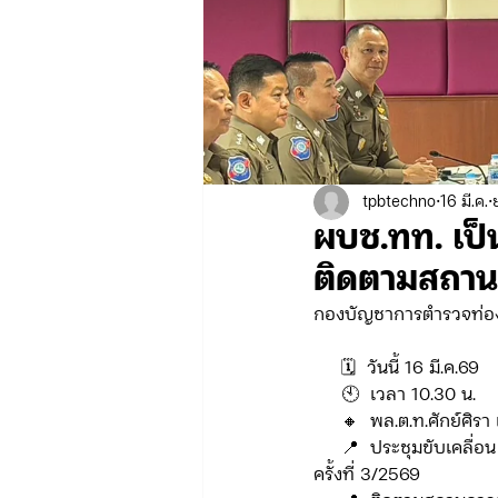
ข่าวรับสมัคร ทท.2
จัดซื้อจั
กิจกรรมของกองบังคับการท่องเที่
tpbtechno
16 มี.ค.
ผบช.ทท. เป็
จัดซื้อจัดจ้าง/แผน/ตัวชี้วัด ทท.3
ติดตามสถาน
กองบัญชาการตำรวจท่อง
ข่าวประกาศและคำสั่ง บก.อก.
     🗓️  วันนี้ 16 มี.ค.69
     🕙  เวลา 10.30 น. 
     🔸  พล.ต.ท.ศักย์ศ
ภารกิจ/การปฏิบัติหน้าที่ บก.ทท.1
     📍  ประชุมขับเคลื
ครั้งที่ 3/2569