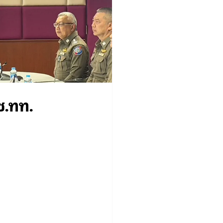
ช.ทท.
.