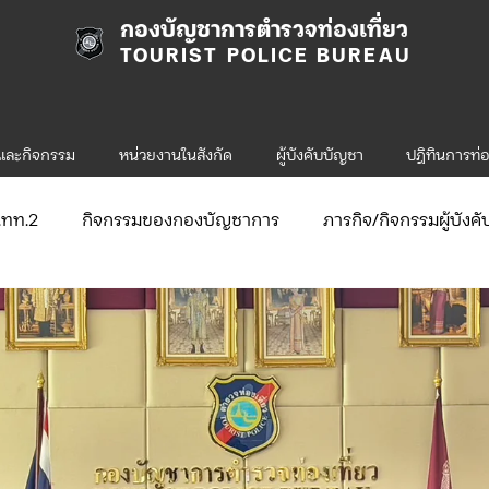
กองบัญชาการตำรวจท่องเที่ยว
TOURIST POLICE BUREAU
รและกิจกรรม
หน่วยงานในสังกัด
ผู้บังคับบัญชา
ปฎิทินการท่อ
ก.ทท.2
กิจกรรมของกองบัญชาการ
ภารกิจ/กิจกรรมผู้บังค
ับสมัคร
จัดซื้อจัดจ้าง/แผน/ตัวชี้วัด
กิจกรรมของกองบังคับก
ข่าวประกาศและคำสั่ง ทท.1
ข่าวรับสมัคร ทท.1
.2
กิจกรรมของกองบังคับการท่องเที่ยว-2
ข่าวประกาศแล