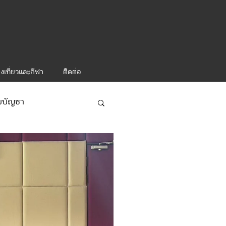
งเที่ยวและกีฬา
ติดต่อ
ับบัญชา
ารท่องเที่ยว-1
ะคำสั่ง ทท.2