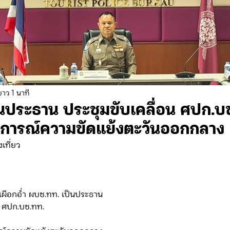
ดจ้าง/แผน/ตัวชี้วัด ทท.2
ภารกิจ/กิจกรรมผู้บังคับบัญชา ทท.3
ยว 3
ข่าวประกาศและคำสั่ง ทท.3
ข่าวรับสมัคร ทท.3
ยาว 1 นาที
นประธาน ประชุมขับเคลื่อน ศปก.บ
กิจกรรมของ บก.อก.
ภารกิจ/กิจกรรมผู้บังคับบัญชา บก.อก
การณ์ความขัดแย้งตะวันออกกลาง
เที่ยว
ข่าวรับสมัคร บก.อก.
จัดซื้อจัดจ้าง/แผน/ตัวชี้วัด บก.อก.
ิรา เผือกอ่ำ ผบช.ทท. เป็นประธาน            
E-learning
่อน ศปก.บช.ทท.