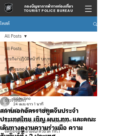
กองบัญชาการตำรวจท่องเที่ยว
TOURIST POLICE BUREAU
โพสต์
All Posts
All Posts
ภารกิจ/ปฏิบัติหน้าที่ บก.ทท.2
กิจกรรมของกองบัญชาการ
ภารกิจ/กิจกรรมผู้บังคับบัญชา
ข่าวประกาศและคำสั่ง
tpbtechno
ข่าวรับสมัคร
24 เม.ย.
ยาว 1 นาที
สถานเอกอัครราชทูตจีนประจำ
จัดซื้อจัดจ้าง/แผน/ตัวชี้วัด
ประเทศไทย เชิญ ผบช.ทท. และคณะ
กิจกรรมของกองบังคับการท่องเที่ยว-1
เดินทางดูงานความร่วมมือ ความ
จัดซื้อจัดจ้าง/แผน/ตัวชี้วัด ทท.1