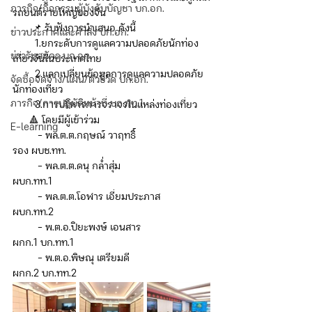
ภารกิจ/กิจกรรมผู้บังคับบัญชา บก.อก.
รถยนต์รายใหญ่ของจีน
       📌 รับฟังการนำเสนอ ดังนี้
ข่าวประกาศและคำสั่ง บก.อก.
        1.ยกระดับการดูแลความปลอดภัยนักท่อง
ข่าวรับสมัคร บก.อก.
เที่ยวจีนในประเทศไทย
        2.แลกเปลี่ยนข้อมูลการดูแลความปลอดภัย
จัดซื้อจัดจ้าง/แผน/ตัวชี้วัด บก.อก.
นักท่องเที่ยว
ภารกิจ/การปฏิบัติหน้าที่ บก.ทท.1
        3.การบริหารการจราจรในแหล่งท่องเที่ยว
      🔺 โดยมีผู้เข้าร่วม
E-learning
         - พล.ต.ต.กฤษณ์ วาฤทธิ์ 
รอง ผบช.ทท.
         - พล.ต.ต.ดนุ กล่ำสุ่ม 
ผบก.ทท.1
         - พล.ต.ต.โอฬาร เอี่ยมประภาส
ผบก.ทท.2
         - พ.ต.อ.ปิยะพงษ์ เอนสาร
ผกก.1 บก.ทท.1
         - พ.ต.อ.พิษณุ เตรียมดี 
ผกก.2 บก.ทท.2