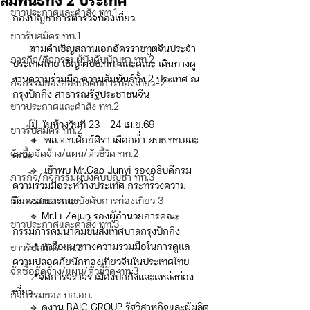
สัมพันธ์ทั้ง 2 ประเทศ
ข่าวประกาศและคำสั่ง ทท.1
กองบัญชาการตำรวจท่องเที่ยว
ข่าวรับสมัคร ทท.1
      ตามคำเชิญสถานเอกอัครราชทูตจีนประจำ
ภารกิจ/กิจกรรมผู้บังคับบัญชา ทท.2
ประเทศไทย เชิญ ผบช.ทท. และคณะ เดินทางดู
งานความร่วมมือ ความสัมพันธ์ทั้ง 2 ประเทศ ณ 
กิจกรรมของกองบังคับการท่องเที่ยว-2
กรุงปักกิ่ง สาธารณรัฐประชาชนจีน
ข่าวประกาศและคำสั่ง ทท.2
      🗓️  ในห้วงวันที่ 23 - 24 เม.ย.69
ข่าวรับสมัคร ทท.2
      🔸  พล.ต.ท.ศักย์ศิรา เผือกอ่ำ ผบช.ทท.และ
จัดซื้อจัดจ้าง/แผน/ตัวชี้วัด ทท.2
คณะ
      🔹  เข้าพบ Mr.Gao Junyi รองอธิบดีกรม
ภารกิจ/กิจกรรมผู้บังคับบัญชา ทท.3
ความร่วมมือระหว่างประเทศ กระทรวงความ
กิจกรรมของกองบังคับการท่องเที่ยว 3
มั่นคงสาธารณะ
      🔹 Mr.Li Zejun รองผู้อำนวยการคณะ
ข่าวประกาศและคำสั่ง ทท.3
กรรมการคมนาคมขนส่งเทศบาลกรุงปักกิ่ง
      📍 หารือแนวทางความร่วมมือในการดูแล
ข่าวรับสมัคร ทท.3
ความปลอดภัยนักท่องเที่ยวจีนในประเทศไทย
จัดซื้อจัดจ้าง/แผน/ตัวชี้วัด ทท.3
      📍จัดการจราจร เมืองปักกิ่งและแหล่งท่อง
เที่ยว
กิจกรรมของ บก.อก.
      🔹 ดูงาน BAIC GROUP รัฐวิสาหกิจและผู้ผลิต