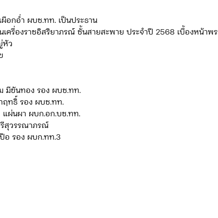
ิรา เผือกอ่ำ ผบช.ทท. เป็นประธาน            
ดจ้าง/แผน/ตัวชี้วัด ทท.2
ภารกิจ/กิจกรรมผู้บังคับบัญชา ทท.3
่หัว
ข 
ยว 3
ข่าวประกาศและคำสั่ง ทท.3
ข่าวรับสมัคร ทท.3
ษ์สยาม มีขันทอง รอง ผบช.ทท.
ณ์ วาฤทธิ์ รอง ผบช.ทท.
ารถนา แผ่นผา ผบก.อก.บช.ทท.
กิจกรรมของ บก.อก.
ภารกิจ/กิจกรรมผู้บังคับบัญชา บก.อก
าย ศรีสุวรรณาภรณ์
ิศ ลือปือ รอง ผบก.ทท.3
ข่าวรับสมัคร บก.อก.
จัดซื้อจัดจ้าง/แผน/ตัวชี้วัด บก.อก.
E-learning