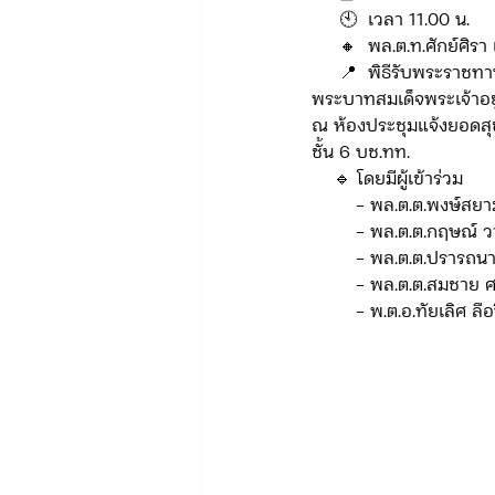
     🕙  เวลา 11.00 น.
     🔸  พล.ต.ท.ศักย์ศ
     📍  พิธีรับพระราชทานเครื่องราชอิสริยาภรณ์ ชั้นสายสะพาย ประจำปี 2568 เบื้องหน้าพระบรมฉายาลักษณ์
ข่าวรับสมัคร ทท.2
จัดซื้อจั
พระบาทสมเด็จพระเจ้าอยู
ณ ห้องประชุมแจ้งยอดสุ
ชั้น 6 บช.ทท.
กิจกรรมของกองบังคับการท่องเที่
    🔹️ โดยมีผู้เข้าร่วม
        - พล.ต.ต.พง
        - พล.ต.ต.กฤษ
จัดซื้อจัดจ้าง/แผน/ตัวชี้วัด ทท.3
        - พล.ต.ต.ปร
        - พล.ต.ต.สมช
        - พ.ต.อ.ทัยเล
ข่าวประกาศและคำสั่ง บก.อก.
ภารกิจ/การปฏิบัติหน้าที่ บก.ทท.1