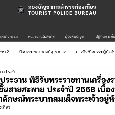
กองบัญชาการตำรวจท่องเที่ยว
TOURIST POLICE BUREAU
รและกิจกรรม
หน่วยงานในสังกัด
ผู้บังคับบัญชา
ปฎิทินการท่อ
ก.ทท.2
กิจกรรมของกองบัญชาการ
ภารกิจ/กิจกรรมผู้บังค
ยาว 1 นาที
ับสมัคร
จัดซื้อจัดจ้าง/แผน/ตัวชี้วัด
กิจกรรมของกองบังคับก
ประธาน พิธีรับพระราชทานเครื่อง
 ชั้นสายสะพาย ประจำปี 2568 เบื้อง
ข่าวประกาศและคำสั่ง ทท.1
ข่าวรับสมัคร ทท.1
ักษณ์พระบาทสมเด็จพระเจ้าอยู่หั
เที่ยว
.2
กิจกรรมของกองบังคับการท่องเที่ยว-2
ข่าวประกาศแล