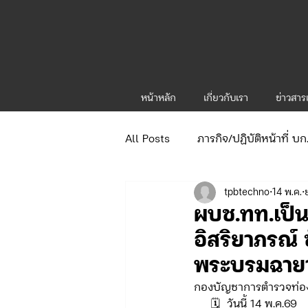
หน้าหลัก
เกี่ยวกับเรา
ข่าวสา
All Posts
ภารกิจ/ปฏิบัติหน้าที่ บ
tpbtechno
14 พ.ค.
ข่าวประกาศและคำสั่ง
ข่าวร
ผบช.ทท.เป็น
อิสริยาภรณ์
จัดซื้อจัดจ้าง/แผน/ตัวชี้วัด ทท.1
พระบรมฉายาล
กองบัญชาการตำรวจท่อง
ภารกิจ/กิจกรรมผู้บังคับบัญชา ทท
     🗓️  วันนี้ 14 พ.ค.69