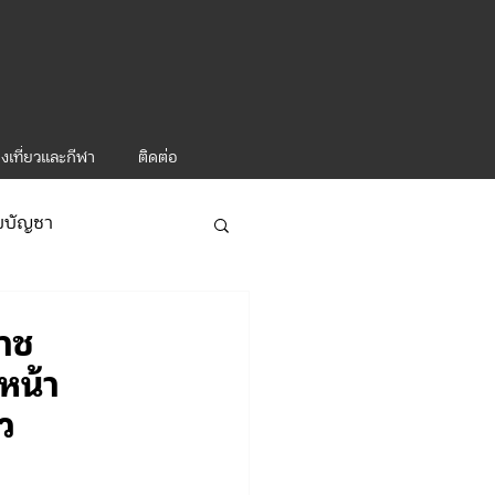
งเที่ยวและกีฬา
ติดต่อ
ับบัญชา
ารท่องเที่ยว-1
ราช
หน้า
ว
ะคำสั่ง ทท.2