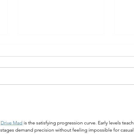
ผบช.ทท. ตรวจเยี่ยม การฝึกบิน
ผบช.
โดรนยุทธวิธี จัดเลี้ยงอาหารผู้
Joan
เข้ารับการฝึก
กงสุ
ประ
 
Drive Mad
 is the satisfying progression curve. Early levels teach
er stages demand precision without feeling impossible for casual