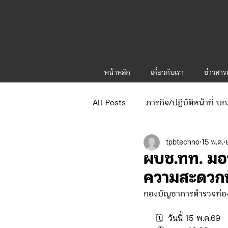
หน้าหลัก
เกี่ยวกับเรา
ข่าวสา
All Posts
ภารกิจ/ปฏิบัติหน้าที่ บ
tpbtechno
15 พ.ค.
ข่าวประกาศและคำสั่ง
ข่าวร
ผบช.ทท. มอบเ
ความสะดวกน
จัดซื้อจัดจ้าง/แผน/ตัวชี้วัด ทท.1
กองบัญชาการตำรวจท่อง
     🗓️  วันนี้ 15 พ.ค.69
ภารกิจ/กิจกรรมผู้บังคับบัญชา ทท