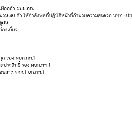
รา เผือกอ่ำ ผบช.ทท.
ดจ้าง/แผน/ตัวชี้วัด ทท.2
ภารกิจ/กิจกรรมผู้บังคับบัญชา ทท.3
ดูฝน
กท่องเที่ยว
ยว 3
ข่าวประกาศและคำสั่ง ทท.3
ข่าวรับสมัคร ทท.3
ธ ตันกุล รอง ผบก.ทท.1
วิทธ์ ผลประสิทธิ์ รอง ผบก.ทท.1
กิจกรรมของ บก.อก.
ภารกิจ/กิจกรรมผู้บังคับบัญชา บก.อก
พงษ์ เอนสาร ผกก.1 บก.ทท.1
ข่าวรับสมัคร บก.อก.
จัดซื้อจัดจ้าง/แผน/ตัวชี้วัด บก.อก.
E-learning