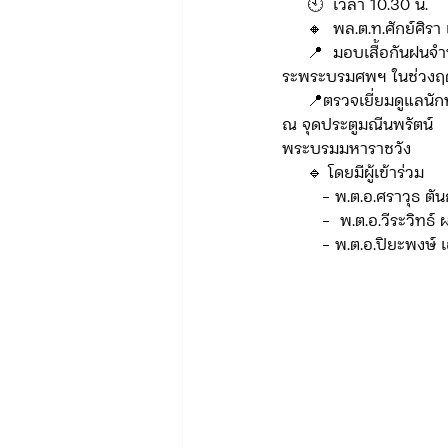
     🕙  เวลา 10.30 น.  
     🔸  พล.ต.ท.ศักย์ศิ
     📍  มอบเสื้อกันฝนจำนวน 40 ตัว ให้กำลังพลที่ปฏิบัติหน้าที่อำนวยความสะดวก นทท.-ปชช. ที่มาถวายสักกา
ข่าวรับสมัคร ทท.2
จัดซื้อจั
ระพระบรมศพฯ ในช่วงฤ
     📍ตรวจเยี่ยมดูแลนั
ณ จุดประตูมณีนพรัตน์
พระบรมมหาราชวัง
กิจกรรมของกองบังคับการท่องเที่
     🔹 โดยมีผู้เข้าร่วม
        - พ.ต.อ.ศราวุ
        -  พ.ต.อ.วีระ
จัดซื้อจัดจ้าง/แผน/ตัวชี้วัด ทท.3
        - พ.ต.อ.ปิยะ
ข่าวประกาศและคำสั่ง บก.อก.
ภารกิจ/การปฏิบัติหน้าที่ บก.ทท.1