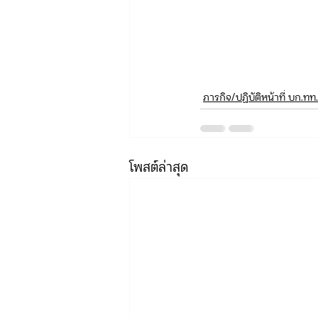
ภารกิจ/ปฏิบัติหน้าที่ บก.ทท
โพสต์ล่าสุด