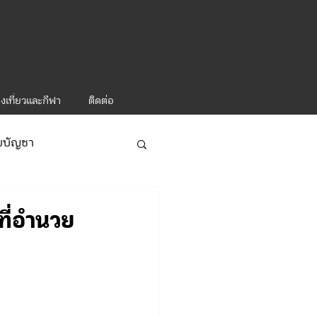
งเที่ยวและกีฬา
ติดต่อ
ับบัญชา
ารท่องเที่ยว-1
ที่อำนวย
ะคำสั่ง ทท.2