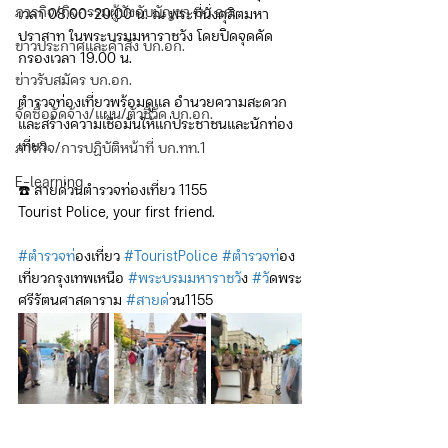
ภารกิจ/กิจกรรมผู้บังคับบัญชา บก.อก.
เวลา 08.00–20.00 น. ณ พระที่นั่งดุสิตมหา
ปราสาท ในพระบรมมหาราชวัง โดยปิดจุดคัด
ข่าวประกาศและคำสั่ง บก.อก.
กรองเวลา 19.00 น.
ข่าวรับสมัคร บก.อก.
ตำรวจท่องเที่ยวพร้อมดูแล อำนวยความสะดวก 
จัดซื้อจัดจ้าง/แผน/ตัวชี้วัด บก.อก.
และสร้างความเชื่อมั่นให้แก่ประชาชนและนักท่อง
เที่ยว
ภารกิจ/การปฏิบัติหน้าที่ บก.ทท.1
E-learning
☎️ สายด่วนตำรวจท่องเที่ยว 1155
Tourist Police, your first friend.
#ตำรวจท
่องเที่ยว 
#TouristPolice
#ตำรวจท
่อง
เที่ยวกรุงเทพเหนือ 
#พระบรมมหาราชว
ัง 
#ว
ัดพระ
ศรีรัตนศาสดาราม 
#สายด
่วน1155