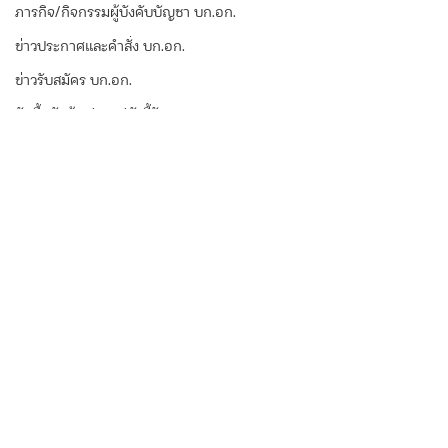
ภารกิจ/กิจกรรมผู้บังคับบัญชา บก.อก.
ข่าวประกาศและคำสั่ง บก.อก.
ข่าวรับสมัคร บก.อก.
จัดซื้อจัดจ้าง/แผน/ตัวชี้วัด บก.อก.
ภารกิจ/การปฏิบัติหน้าที่ บก.ทท.1
E-learning
ความคิดเห็น
เขียนความคิดเห็น…
เรื่อง ประกาศผู้ชนะการ
ผู้บังคับบัญชาระด
เสนอราคาจัดจ้างโครงกา
สำนักงานตำรวจแ