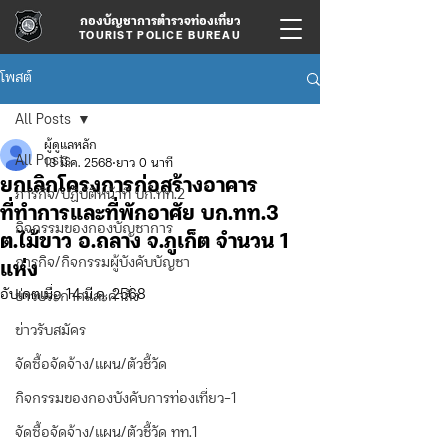
กองบัญชาการตำรวจท่องเที่ยว
TOURIST POLICE BUREAU
โพสต์
All Posts
ผู้ดูแลหลัก
All Posts
13 มี.ค. 2568
ยาว 0 นาที
ยกเลิกโครงการก่อสร้างอาคาร
ภารกิจ/ปฏิบัติหน้าที่ บก.ทท.2
ที่ทำการและที่พักอาศัย บก.ทท.3
กิจกรรมของกองบัญชาการ
ต.ไม้ขาว อ.ถลาง จ.ภูเก็ต จำนวน 1
ภารกิจ/กิจกรรมผู้บังคับบัญชา
แห่ง
อัปเดตเมื่อ
14 มี.ค. 2568
ข่าวประกาศและคำสั่ง
ข่าวรับสมัคร
จัดซื้อจัดจ้าง/แผน/ตัวชี้วัด
กิจกรรมของกองบังคับการท่องเที่ยว-1
จัดซื้อจัดจ้าง/แผน/ตัวชี้วัด ทท.1