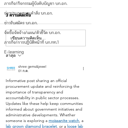
โครงการยกระดับความ
ภารกิจ/กิจกรรมผู้บังคับบัญชา บก.อก.
ปลอดภัยพื้นที่ควบคุม
เรื่อง ประกวดราคาซื้อโครงการ
(First responder) ๑
ข่าวประกาศและคำสั่ง บก.อก.
3 ความคิดเห็น
โครงการ ประจำ
ยกระดับความปลอดภัยพื้นที่
ข่าวรับสมัคร บก.อก.
ปีงบประมาณ พ.ศ. ๒๕๖๙
ควบคุม (First responder) ๑
จัดซื้อจัดจ้าง/แผน/ตัวชี้วัด บก.อก.
โครงการ ประจำปีงบประมาณ
เขียนความคิดเห็น…
ประกาศผู้ชนะกา
พ.ศ. ๒๕๖๙
ภารกิจ/การปฏิบัติหน้าที่ บก.ทท.1
ราคา ประกวดราค
โครงการพัฒนาเพ
E-learning
ล่าสุด
ประสิทธิภาพการร
เหตุฉุกเฉินนักท่อ
shree gems&jewel
แอพพลิเคชั่น ระย
01 ก.ค.
ด้วยวิธีประกวดร
อิเล็กทรอนิกส์ (
Informative post sharing an official 
procurement update and reinforcing the 
importance of transparency and 
accountability in public sector processes. 
Updates like these help keep communities 
informed about government initiatives and 
administrative developments. Whether 
someone is exploring a 
moissanite watch
, a 
lab grown diamond bracelet
,
 or a
loose lab 