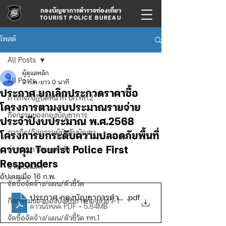
กองบัญชาการตำรวจท่องเที่ยว
TOURIST POLICE BUREAU
โพสต์
All Posts
ผู้ดูแลหลัก
All Posts
9 ก.พ.
ยาว 0 นาที
ประกาศ ยกเลิกประกวดราคาซื้อ
ภารกิจ/ปฏิบัติหน้าที่ บก.ทท.2
โครงการตามงบประมาณรายจ่าย
กิจกรรมของกองบัญชาการ
ประจำปีงบประมาณ พ.ศ.2568
ภารกิจ/กิจกรรมผู้บังคับบัญชา
โครงการยกระดับความปลอดภัยพื้นที่
ควบคุม Tourist Police First
ข่าวประกาศและคำสั่ง
Responders
ข่าวรับสมัคร
อัปเดตเมื่อ
16 ก.พ.
จัดซื้อจัดจ้าง/แผน/ตัวชี้วัด
ประกาศ กองบัญชาการตำรวจท่องเที่ยว
.pdf
กิจกรรมของกองบังคับการท่องเที่ยว-1
ดาวน์โหลด PDF • 5.84MB
จัดซื้อจัดจ้าง/แผน/ตัวชี้วัด ทท.1