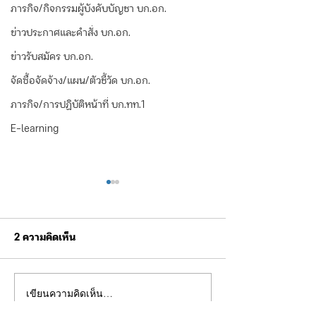
ภารกิจ/กิจกรรมผู้บังคับบัญชา บก.อก.
ข่าวประกาศและคำสั่ง บก.อก.
ข่าวรับสมัคร บก.อก.
จัดซื้อจัดจ้าง/แผน/ตัวชี้วัด บก.อก.
ภารกิจ/การปฏิบัติหน้าที่ บก.ทท.1
E-learning
2 ความคิดเห็น
เขียนความคิดเห็น…
เรื่อง ประกาศผู้ชนะการ
ผู้บังคับบัญชาระด
เสนอราคาจัดจ้างโครงกา
สำนักงานตำรวจแ