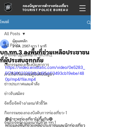
กองบัญชาการตำรวจท่องเที่ยว
TOURIST POLICE BUREAU
โพสต์
All Posts
ผู้ดูแลหลัก
All Posts
2 ธ.ค. 2567
ยาว 1 นาที
บก.ทท.3 ลงพื้นที่ช่วยเหลือประชาชน
ภารกิจ/ปฏิบัติหน้าที่ บก.ทท.2
ที่ผู้ประสบอุทกภัย
กิจกรรมของกองบัญชาการ
https://video.wixstatic.com/video/0e5283_
5f78360232654b3d95d413493cb19ebe/48
ภารกิจ/กิจกรรมผู้บังคับบัญชา
0p/mp4/file.mp4
ข่าวประกาศและคำสั่ง
ข่าวรับสมัคร
จัดซื้อจัดจ้าง/แผน/ตัวชี้วัด
กิจกรรมของกองบังคับการท่องเที่ยว-1
🔵ตำรวจท่องเที่ยวไม่ทิ้งกัน🔵
จัดซื้อจัดจ้าง/แผน/ตัวชี้วัด ทท.1
พร้อมลงพื้นที่ช่วยเหลือประชาชนและนักท่องเที่ยว