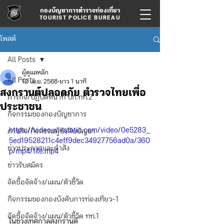
กองบัญชาการตำรวจท่องเที่ยว
TOURIST POLICE BUREAU
โพสต์
All Posts
ผู้ดูแลหลัก
All Posts
12 เม.ย. 2568
ยาว 1 นาที
สงกรานต์ปลอดภัย ตำรวจไทยเพื่อ
ภารกิจ/ปฏิบัติหน้าที่ บก.ทท.2
ประชาชน
กิจกรรมของกองบัญชาการ
https://video.wixstatic.com/video/0e5283_
ภารกิจ/กิจกรรมผู้บังคับบัญชา
5ed19528211c4eff9dec34927756ad0a/360
ข่าวประกาศและคำสั่ง
p/mp4/file.mp4
ข่าวรับสมัคร
จัดซื้อจัดจ้าง/แผน/ตัวชี้วัด
กิจกรรมของกองบังคับการท่องเที่ยว-1
จัดซื้อจัดจ้าง/แผน/ตัวชี้วัด ทท.1
ในช่วงเทศกาลสงกรานต์ 