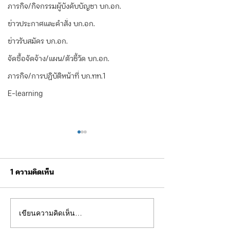
ภารกิจ/กิจกรรมผู้บังคับบัญชา บก.อก.
ข่าวประกาศและคำสั่ง บก.อก.
ข่าวรับสมัคร บก.อก.
จัดซื้อจัดจ้าง/แผน/ตัวชี้วัด บก.อก.
ภารกิจ/การปฏิบัติหน้าที่ บก.ทท.1
E-learning
1 ความคิดเห็น
เขียนความคิดเห็น…
ขอเชิญร่วมกิจกรรมการ
ผบช.ทท. ตรวจเยี
แข่งขันฟุตบอลการกุศล
ฝึกบินโดรนยุทธวิธ