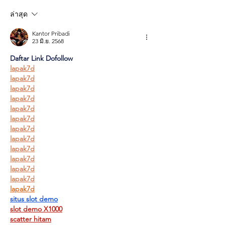
อาหารผู้เข้ารับก
ล่าสุด
Kantor Pribadi
23 มิ.ย. 2568
Daftar Link Dofollow
lapak7d
lapak7d
lapak7d
lapak7d
lapak7d
lapak7d
lapak7d
lapak7d
lapak7d
lapak7d
lapak7d
lapak7d
lapak7d
situs slot demo
slot demo X1000
scatter hitam