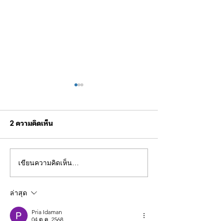
2 ความคิดเห็น
เขียนความคิดเห็น…
ขอเชิญร่วมกิจกรรมการ
ผบช.ทท. ตรวจเยี
แข่งขันฟุตบอลการกุศล
ฝึกบินโดรนยุทธวิธ
อาหารผู้เข้ารับก
ล่าสุด
Pria Idaman
04 ต.ค. 2568