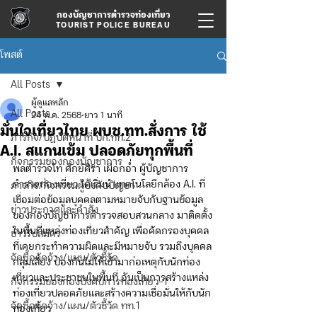
กองบัญชาการตำรวจท่องเที่ยว
TOURIST POLICE BUREAU
โพสต์
All Posts
ผู้ดูแลหลัก
All Posts
24 พ.ค. 2568
ยาว 1 นาที
มั่นใจเที่ยวไทย ผบช.ทท.สั่งการ ใช้
ภารกิจ/ปฏิบัติหน้าที่ บก.ทท.2
A.I. สแกนเข้ม ปลอดภัยทุกพื้นที่
กิจกรรมของกองบัญชาการ
พลตำรวจโท ศักย์ศิรา เผือกอ่ำ ผู้บัญชาการ
ตำรวจท่องเที่ยว ได้เริ่มนำเทคโนโลยีกล้อง A.I. ที่
ภารกิจ/กิจกรรมผู้บังคับบัญชา
เชื่อมต่อข้อมูลบุคคลตามหมายจับกับฐานข้อมูล
ข่าวประกาศและคำสั่ง
ของกองบัญชาการตำรวจสอบสวนกลาง มาติดตั้ง
ในพื้นที่แหล่งท่องเที่ยวสำคัญ เพื่อคัดกรองบุคคล
ข่าวรับสมัคร
ที่เคยกระทำความผิดและมีหมายจับ รวมถึงบุคคล
จัดซื้อจัดจ้าง/แผน/ตัวชี้วัด
กลุ่มเสี่ยง ป้องกันไม่ให้เข้ามาก่อเหตุกับนักท่อง
เที่ยวและประชาชนในพื้นที่ อันเป็นการสร้างแหล่ง
กิจกรรมของกองบังคับการท่องเที่ยว-1
ท่องเที่ยวปลอดภัยและสร้างความเชื่อมั่นให้กับนัก
จัดซื้อจัดจ้าง/แผน/ตัวชี้วัด ทท.1
ท่องเที่ยว 