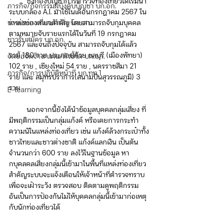
         ซึ่งกองบัญชาการตำรวจท่องเที่ยวได้เริ่มนำ
ภารกิจ/กิจกรรมผู้บังคับบัญชา บก.อก.
ระบบกล้อง A.I. มาใช้ในเดือนกรกฎาคม 2567 ใน
ข่าวประกาศและคำสั่ง บก.อก.
แหล่งท่องเที่ยวสำคัญ โดยสามารถจับกุมบุคคล
ตามหมายจับรายแรกได้ในวันที่ 19 กรกฎาคม 
ข่าวรับสมัคร บก.อก.
2567 และจนถึงปัจจุบัน สามารถจับกุมได้แล้ว
รวม 180 ราย ประกอบด้วย ชลบุรี (เมืองพัทยา) 
จัดซื้อจัดจ้าง/แผน/ตัวชี้วัด บก.อก.
102 ราย , เชียงใหม่ 54 ราย , นครราชสีมา 21 
ภารกิจ/การปฏิบัติหน้าที่ บก.ทท.1
ราย และ สมุทรปราการ(สนามบินสุวรรณภูมิ) 3 
ราย
E-learning
         นอกจากนี้ยังได้นำข้อมูลบุคคลกลุ่มเสี่ยง ที่
มีพฤติกรรมเป็นกลุ่มแก้งค์ หรือเคยการกระทำ
ความนัในแหล่งท่องเที่ยว เช่น แก้งค์ล้วงกระเป๋าทั้ง
ชาวไทยและชาวต่างชาติ แก้งค์แลกเงิน เป็นต้น 
จำนวนกว่า 600 ราย ลงไว้ในฐานข้อมูล หา
กบุคลคลเสี่ยงกลุ่มนี้เข้ามาในพื้นที่แหล่งท่องเที่ยว
สำคัญระบบจะแจ้งเตือนให้เจ้าหน้าที่ตำรวจทราบ
เพื่อจะเฝ้าระวัง ตรวจสอบ ติดตามดูพฤติกรรม 
อันเป็นการป้องกันไม่ให้บุคคลกลุ่มนี้เข้ามาก่อเหตุ
กับนักท่องเที่ยวได้