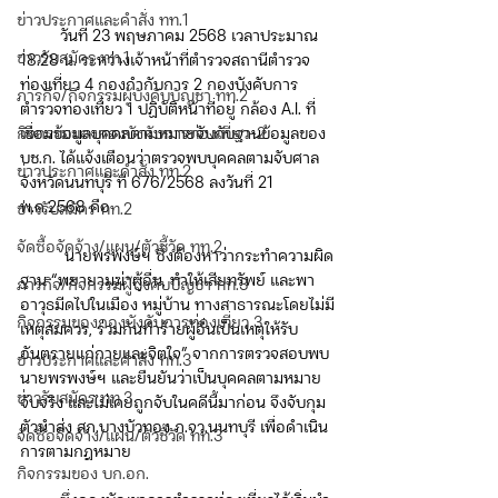
ข่าวประกาศและคำสั่ง ทท.1
         วันที่ 23 พฤษภาคม 2568 เวลาประมาณ 
ข่าวรับสมัคร ทท.1
18.28 น. ระหว่างเจ้าหน้าที่ตำรวจสถานีตำรวจ
ท่องเที่ยว 4 กองกำกับการ 2 กองบังคับการ
ภารกิจ/กิจกรรมผู้บังคับบัญชา ทท.2
ตำรวจท่องเที่ยว 1 ปฏิบัติหน้าที่อยู่ กล้อง A.I. ที่
กิจกรรมของกองบังคับการท่องเที่ยว-2
เชื่อมข้อมูลบุคคลตามหมายจับกับฐานข้อมูลของ 
บช.ก. ได้แจ้งเตือนว่าตรวจพบบุคคลตามจับศาล
ข่าวประกาศและคำสั่ง ทท.2
จังหวัดนนทบุรี ที่ 676/2568 ลงวันที่ 21 
พ.ค.2568 คือ
ข่าวรับสมัคร ทท.2
จัดซื้อจัดจ้าง/แผน/ตัวชี้วัด ทท.2
          นายพรพงษ์ฯ ซึ่งต้องหาว่ากระทำความผิด
ฐาน “พยายามฆ่าผู้อื่น, ทำให้เสียทรัพย์ และพา
ภารกิจ/กิจกรรมผู้บังคับบัญชา ทท.3
อาวุธมีดไปในเมือง หมู่บ้าน ทางสาธารณะโดยไม่มี
กิจกรรมของกองบังคับการท่องเที่ยว 3
เหตุสมควร, ร่วมกันทำร้ายผู้อื่นเป็นเหตุให้รับ
อันตรายแก่กายและจิตใจ” จากการตรวจสอบพบ 
ข่าวประกาศและคำสั่ง ทท.3
นายพรพงษ์ฯ และยืนยันว่าเป็นบุคคลตามหมาย
ข่าวรับสมัคร ทท.3
จับจริง และไม่เคยถูกจับในคดีนี้มาก่อน จึงจับกุม
ตัวนำส่ง สภ.บางบัวทอง ภ.จว.นนทบุรี เพื่อดำเนิน
จัดซื้อจัดจ้าง/แผน/ตัวชี้วัด ทท.3
การตามกฎหมาย
กิจกรรมของ บก.อก.