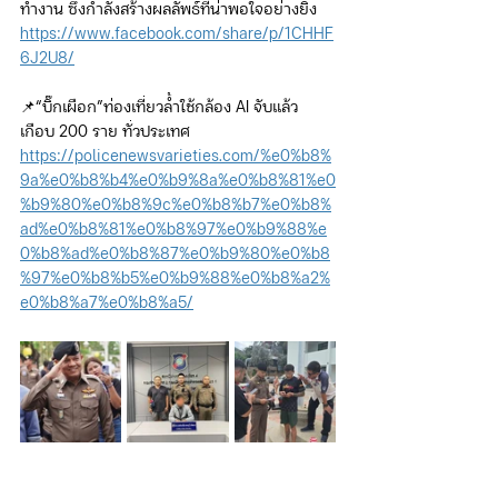
ทำงาน ซึ่งกำลังสร้างผลลัพธ์ที่น่าพอใจอย่างยิ่ง
https://www.facebook.com/share/p/1CHHF
6J2U8/
📌“บิ๊กเผือก”ท่องเที่ยวล้ำใช้กล้อง AI จับแล้ว
เกือบ 200 ราย ทั่วประเทศ
https://policenewsvarieties.com/%e0%b8%
9a%e0%b8%b4%e0%b9%8a%e0%b8%81%e0
%b9%80%e0%b8%9c%e0%b8%b7%e0%b8%
ad%e0%b8%81%e0%b8%97%e0%b9%88%e
0%b8%ad%e0%b8%87%e0%b9%80%e0%b8
%97%e0%b8%b5%e0%b9%88%e0%b8%a2%
e0%b8%a7%e0%b8%a5/