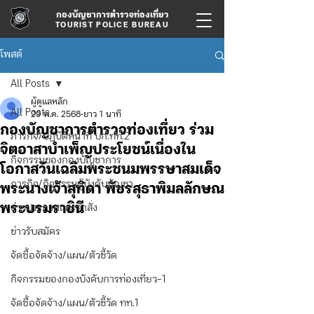
กองบัญชาการตำรวจท่องเที่ยว
TOURIST POLICE BUREAU
โพสต์
All Posts
ผู้ดูแลหลัก
All Posts
29 พ.ค. 2568
ยาว 1 นาที
กองบัญชาการตำรวจท่องเที่ยว ร่วม
ภารกิจ/ปฏิบัติหน้าที่ บก.ทท.2
จิตอาสาบำเพ็ญประโยชน์เนื่องใน
กิจกรรมของกองบัญชาการ
โอกาสวันเฉลิมพระชนมพรรษาสมเด็จ
ภารกิจ/กิจกรรมผู้บังคับบัญชา
พระนางเจ้าสุทิดา พัชรสุธาพิมลลักษณ
พระบรมราชินี
ข่าวประกาศและคำสั่ง
ข่าวรับสมัคร
จัดซื้อจัดจ้าง/แผน/ตัวชี้วัด
กิจกรรมของกองบังคับการท่องเที่ยว-1
จัดซื้อจัดจ้าง/แผน/ตัวชี้วัด ทท.1