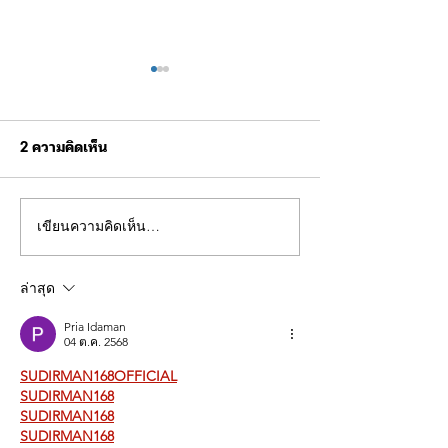
2 ความคิดเห็น
เขียนความคิดเห็น…
ผบช.ทท. ตรวจเยี่ยม การ
ผบช.ทท. ให้การต
ฝึกบินโดรนยุทธวิธี จัดเลี้ยง
Mrs. Joanne
อาหารผู้เข้ารับการฝึก
Finnamore-Cro
ล่าสุด
กงสุลอังกฤษประ
ประเทศไทย
Pria Idaman
04 ต.ค. 2568
SUDIRMAN168OFFICIAL
SUDIRMAN168
SUDIRMAN168
SUDIRMAN168