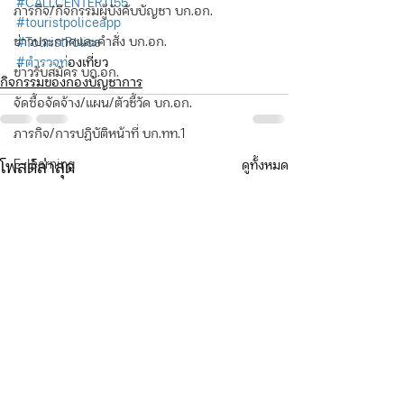
#CALLCENTER1155
ภารกิจ/กิจกรรมผู้บังคับบัญชา บก.อก.
#touristpoliceapp
ข่าวประกาศและคำสั่ง บก.อก.
#TouristPolice
#ตำรวจท
่องเที่ยว
ข่าวรับสมัคร บก.อก.
กิจกรรมของกองบัญชาการ
จัดซื้อจัดจ้าง/แผน/ตัวชี้วัด บก.อก.
ภารกิจ/การปฏิบัติหน้าที่ บก.ทท.1
E-learning
ดูทั้งหมด
โพสต์ล่าสุด