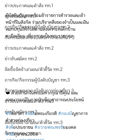
ข่าวประกาศและคำสั่ง ทท.1
ผู้บังคับบัญชาพร้อมข้าราชการตำรวจและเจ้า
ข่าวรับสมัคร ทท.1
หน้าที่ในสังกัด ร่วมบริจาคสิ่งของจำเป็นและเงิน
ภารกิจ/กิจกรรมผู้บังคับบัญชา ทท.2
สมทบทุนให้กับสถานสงเคราะห์เด็กบ้าน
คามิลเลียน เพื่อถวายเป็นพระราชกุศล
กิจกรรมของกองบังคับการท่องเที่ยว-2
ข่าวประกาศและคำสั่ง ทท.2
ข่าวรับสมัคร ทท.2
จัดซื้อจัดจ้าง/แผน/ตัวชี้วัด ทท.2
ภารกิจ/กิจกรรมผู้บังคับบัญชา ทท.3
กิจกรรมของกองบังคับการท่องเที่ยว 3
❤️ ด้วยสำนึกในพระมหากรุณาธิคุณ และ
เจตนารมณ์ในการบำเพ็ญสาธารณประโยชน์
ข่าวประกาศและคำสั่ง ทท.3
ข่าวรับสมัคร ทท.3
#จ
ิตอาสา 
#เฉล
ิมพระเกียรติ 
#กองบ
ัญชาการ
ตำรวจท่องเที่ยว
จัดซื้อจัดจ้าง/แผน/ตัวชี้วัด ทท.3
#เพ
ื่อประชาชน 
#ถวายพระพรช
ัยมงคล 
กิจกรรมของ บก.อก.
#3ม
ิถุนายน2568