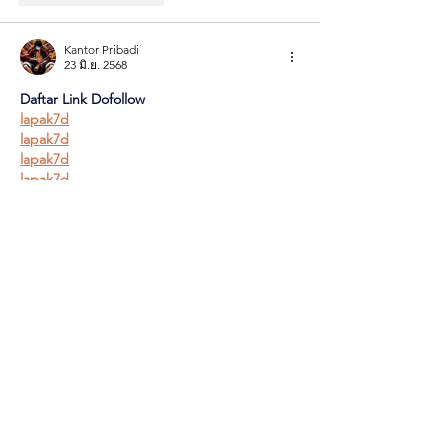
Kantor Pribadi
23 มิ.ย. 2568
Daftar Link Dofollow
lapak7d
lapak7d
lapak7d
lapak7d
lapak7d
lapak7d
lapak7d
lapak7d
lapak7d
lapak7d
lapak7d
lapak7d
lapak7d
situs slot demo
slot demo X1000
scatter hitam
slot toto