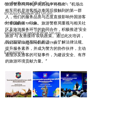
ภารกิจ/กิจกรรมผู้บังคับบัญชา บก.อก.
旅游警察局局长萨克西拉中将指出：“机场出
租车司机是游客抵达泰国后接触到的第一群
ข่าวประกาศและคำสั่ง บก.อก.
人，他们的服务品质与态度直接影响外国游客
ข่าวรับสมัคร บก.อก.
对泰国的第一印象。旅游警察局重视与相关社
区及旅游服务环节的协同合作，积极推进‘安全
จัดซื้อจัดจ้าง/แผน/ตัวชี้วัด บก.อก.
旅游’与‘友善接待’双轨政策。通过此次培训，
我们期望出租车司机能进一步了解法律法规、
ภารกิจ/การปฏิบัติหน้าที่ บก.ทท.1
提升服务素养，并成为警方的协作伙伴，主动
E-learning
通报涉及游客的可疑事件，为建设安全、有序
的旅游环境贡献力量。”