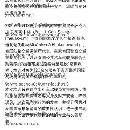
及驾驶员的深入合作，以提升泰国整体旅游形
ข่าวประกาศและคำสั่ง ทท.1
象，确保游客在泰期间获得安全、温暖与良好
的接待服务。
ข่าวรับสมัคร ทท.1
ภารกิจ/กิจกรรมผู้บังคับบัญชา ทท.2
2025年6月13日，泰国旅游警察局局长萨克西
拉·彭阿姆中将（Pol. Lt. Gen. Saksira 
กิจกรรมของกองบังคับการท่องเที่ยว-2
Pheuak-um）与泰国旅游厅厅长乍都蓬·帕克
ข่าวประกาศและคำสั่ง ทท.2
迪瓦尼先生（Mr. Jaturon Phakdeewanit）、
泰国陆路交通运输厅代表、皇家泰国警察交通
ข่าวรับสมัคร ทท.2
警察局代表，以及泰国公共汽车驾驶员联合会
共同举办“出租车协助游客网络建设”培训课
จัดซื้อจัดจ้าง/แผน/ตัวชี้วัด ทท.2
程，培训对象为120余名服务于素万那普国际
ภารกิจ/กิจกรรมผู้บังคับบัญชา ทท.3
机场与廊曼国际机场的出租车司机。
กิจกรรมของกองบังคับการท่องเที่ยว 3
本次培训旨在建立出租车驾驶员支持网络，协
ข่าวประกาศและคำสั่ง ทท.3
助旅游警察局保障游客人身及财产安全，降低
误导、欺诈及剥削行为的发生，并提升司机对
ข่าวรับสมัคร ทท.3
泰国国家形象塑造的重要性认识，进一步展现
จัดซื้อจัดจ้าง/แผน/ตัวชี้วัด ทท.3
泰国作为世界级旅游目的地的专业与友善形
象。
กิจกรรมของ บก.อก.