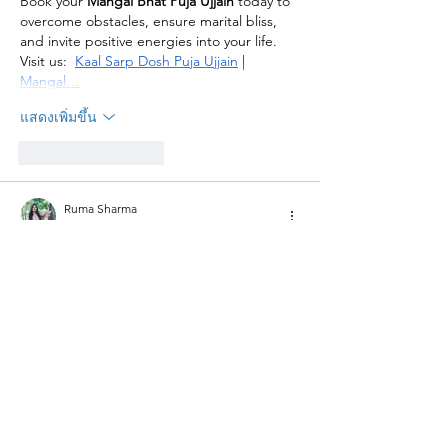
Book your 
Mangal Bhat Puja Ujjain
 today to 
overcome obstacles, ensure marital bliss, 
and invite positive energies into your life. 
Visit us:  
Kaal Sarp Dosh Puja Ujjain
 | 
Mangal…
แสดงเพิ่มขึ้น
ถูกใจ
ตอบกลับ
Ruma Sharma
04 ก.ย. 2568
If you are facing delays or issues in marriage 
due to Manglik dosha, performing Manglik 
Puja in Ujjain can provide spiritual 
remedies. Ujjain, being the city of Mahakal, 
is considered highly auspicious for this puja. 
Our skilled pandits perform the rituals as 
per Vedic traditions at sacred temples like 
Mangalnath, bringing peace, stability, and 
marital harmony. Manglik Puja in Ujjain 
helps in reducing the malefic influence of 