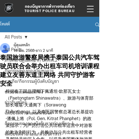
กองบัญชาการตำรวจท่องเที่ยว
TOURIST POLICE BUREAU
โพสต์
All Posts
ผู้ดูแลหลัก
All Posts
14 มิ.ย. 2568
ยาว 2 นาที
泰国旅游警察局携手泰国公共汽车驾
ภารกิจ/ปฏิบัติหน้าที่ บก.ทท.2
驶员联合会举办出租车司机培训课程
กิจกรรมของกองบัญชาการ
建立友善东道主网络 共同守护游客
ภารกิจ/กิจกรรมผู้บังคับบัญชา
安全
根据泰王国总理阁下佩通坦·欽那瓦女士
ข่าวประกาศและคำสั่ง
（Paetongtarn Shinawatra）、旅游与体育部
ข่าวรับสมัคร
部长颂翁·天通阁下（Sorawong 
Thienthong）以及泰王国警察总署总长基提叻
จัดซื้อจัดจ้าง/แผน/ตัวชี้วัด
·潘佩上将（Pol. Gen. Kitrat Phanphet）的政
กิจกรรมของกองบังคับการท่องเที่ยว-1
策指示，为严厉打击公共出租车运营中对游客
的欺诈剥削行为，并推动与公共出租车经营者
จัดซื้อจัดจ้าง/แผน/ตัวชี้วัด ทท.1