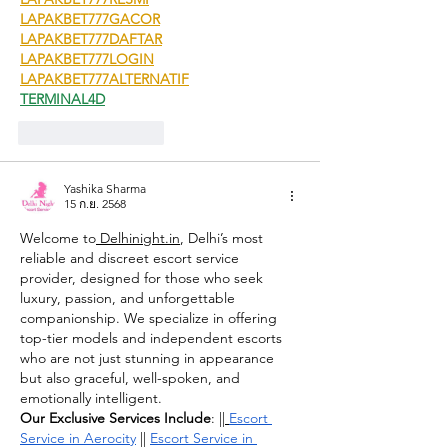
LAPAKBET777GACOR
LAPAKBET777DAFTAR
LAPAKBET777LOGIN
LAPAKBET777ALTERNATIF
TERMINAL4D
ถูกใจ
ตอบกลับ
Yashika Sharma
15 ก.ย. 2568
Welcome to
Delhinight.in
, Delhi’s most 
reliable and discreet escort service 
provider, designed for those who seek 
luxury, passion, and unforgettable 
companionship. We specialize in offering 
top-tier models and independent escorts 
who are not just stunning in appearance 
but also graceful, well-spoken, and 
emotionally intelligent.
Our Exclusive Services Include
: ||
Escort 
Service in Aerocity
 || 
Escort Service in 