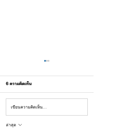
6 ความคิดเห็น
เขียนความคิดเห็น…
ผบช.ทท. ตรวจเยี่ยม การ
ผบช.ทท. ให้การต
ฝึกบินโดรนยุทธวิธี จัดเลี้ยง
Mrs. Joanne
อาหารผู้เข้ารับการฝึก
Finnamore-Cro
ล่าสุด
กงสุลอังกฤษประ
ประเทศไทย