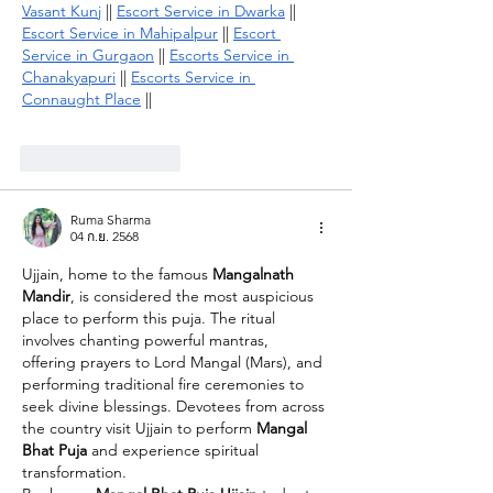
Vasant Kunj
 || 
Escort Service in Dwarka
 || 
Escort Service in Mahipalpur
 || 
Escort 
Service in Gurgaon
 || 
Escorts Service in 
Chanakyapuri
 || 
Escorts Service in 
Connaught Place
 ||
ถูกใจ
ตอบกลับ
Ruma Sharma
04 ก.ย. 2568
Ujjain, home to the famous 
Mangalnath 
Mandir
, is considered the most auspicious 
place to perform this puja. The ritual 
involves chanting powerful mantras, 
offering prayers to Lord Mangal (Mars), and 
performing traditional fire ceremonies to 
seek divine blessings. Devotees from across 
the country visit Ujjain to perform 
Mangal 
Bhat Puja
 and experience spiritual 
transformation.