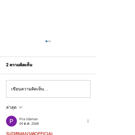
2 ความคิดเห็น
เขียนความคิดเห็น…
ขอเชิญร่วมกิจกรรมการ
ผบช.ทท. ตรวจเยี
แข่งขันฟุตบอลการกุศล
ฝึกบินโดรนยุทธวิธ
อาหารผู้เข้ารับก
ล่าสุด
Pria Idaman
04 ต.ค. 2568
SUDIRMAN168OFFICIAL