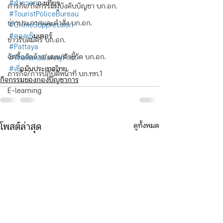
#ตำรวจท
่องเที่ยว
ภารกิจ/กิจกรรมผู้บังคับบัญชา บก.อก.
#TouristPoliceBureau
ข่าวประกาศและคำสั่ง บก.อก.
#CrimeSuppression
#คอลเซ
็นเตอร์
ข่าวรับสมัคร บก.อก.
#Pattaya
จัดซื้อจัดจ้าง/แผน/ตัวชี้วัด บก.อก.
#ThailandSafetyFirst
#เช
ื่อมั่นประเทศไทย
ภารกิจ/การปฏิบัติหน้าที่ บก.ทท.1
กิจกรรมของกองบัญชาการ
E-learning
ดูทั้งหมด
โพสต์ล่าสุด