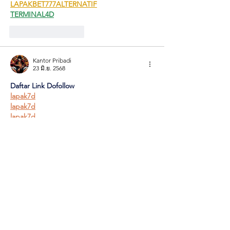
LAPAKBET777ALTERNATIF
TERMINAL4D
ถูกใจ
ตอบกลับ
Kantor Pribadi
23 มิ.ย. 2568
Daftar Link Dofollow
lapak7d
lapak7d
lapak7d
lapak7d
lapak7d
lapak7d
lapak7d
lapak7d
lapak7d
lapak7d
lapak7d
lapak7d
lapak7d
situs slot demo