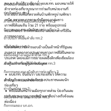
พล.ต.ท.ศักย์ศิรา เผือกอ่ำ ผบช.ทท. มอบหมายให้
ข่าวประกาศและคำสั่ง ทท.1
ตำรวจท่องเที่ยวบูรณาการร่วมกับหน่วยงานที่
ข่าวรับสมัคร ทท.1
เกี่ยวข้อง ลงพื้นที่ตรวจค้นบ้านพักหรูย่านพัทยา
เหนือ ตรวจพบการกระทำผิดของกลุ่มชาว
ภารกิจ/กิจกรรมผู้บังคับบัญชา ทท.2
เกาหลีใต้และจีน รวม 21 ราย พร้อมอุปกรณ์
กิจกรรมของกองบังคับการท่องเที่ยว-2
คอมพิวเตอร์ โทรศัพท์มือถือ และเอกสารที่ใช้ใน
การหลอกลวง
ข่าวประกาศและคำสั่ง ทท.2
ข่าวรับสมัคร ทท.2
เบื้องต้นพบว่ามีการแอบอ้างเป็นเจ้าหน้าที่รัฐและ
ธนาคาร หลอกลวงประชาชนชาวเกาหลีใต้ในหลาย
จัดซื้อจัดจ้าง/แผน/ตัวชี้วัด ทท.2
ประเทศ โดยจะมีการขยายผลเชิงลึกเพื่อเชื่อมโยง
ถึงผู้บงการที่อยู่ในต่างประเทศ
ภารกิจ/กิจกรรมผู้บังคับบัญชา ทท.3
กิจกรรมของกองบังคับการท่องเที่ยว 3
🔹 ผบช.ทท. ยืนยันว่า บช.ท่องเที่ยว ให้ความ
สำคัญกับความปลอดภัยของประชาชนและนัก
ข่าวประกาศและคำสั่ง ทท.3
ท่องเที่ยว
ข่าวรับสมัคร ทท.3
🔸 พร้อมเดินหน้าร่วมมือทุกภาคส่วน ป้องกันและ
ปราบปรามอาชญากรรมข้ามชาติอย่างจริงจังและ
จัดซื้อจัดจ้าง/แผน/ตัวชี้วัด ทท.3
ต่อเนื่อง
กิจกรรมของ บก.อก.