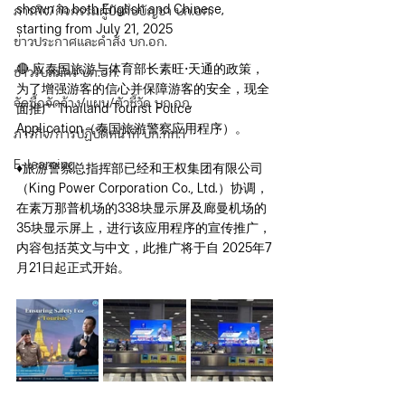
shown in both English and Chinese, 
ภารกิจ/กิจกรรมผู้บังคับบัญชา บก.อก.
starting from July 21, 2025
ข่าวประกาศและคำสั่ง บก.อก.
🔴 应泰国旅游与体育部长素旺·天通的政策，
ข่าวรับสมัคร บก.อก.
为了增强游客的信心并保障游客的安全，现全
จัดซื้อจัดจ้าง/แผน/ตัวชี้วัด บก.อก.
面推广 Thailand Tourist Police 
Application（泰国旅游警察应用程序）。
ภารกิจ/การปฏิบัติหน้าที่ บก.ทท.1
E-learning
♦️旅游警察总指挥部已经和王权集团有限公司
（King Power Corporation Co., Ltd.）协调，
在素万那普机场的338块显示屏及廊曼机场的
35块显示屏上，进行该应用程序的宣传推广，
内容包括英文与中文，此推广将于自 2025年7
月21日起正式开始。