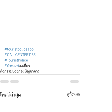
#touristpoliceapp
#CALLCENTER1155
#TouristPolice
#ตำรวจท
่องเที่ยว
กิจกรรมของกองบัญชาการ
ดูทั้งหมด
โพสต์ล่าสุด