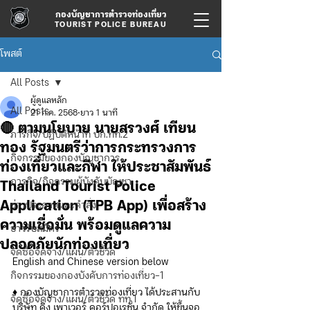
กองบัญชาการตำรวจท่องเที่ยว
TOURIST POLICE BUREAU
โพสต์
All Posts
ผู้ดูแลหลัก
All Posts
21 ก.ค. 2568
ยาว 1 นาที
🔴 ตามนโยบาย นายสรวงศ์ เทียน
ภารกิจ/ปฏิบัติหน้าที่ บก.ทท.2
ทอง รัฐมนตรีว่าการกระทรวงการ
กิจกรรมของกองบัญชาการ
ท่องเที่ยวและกีฬา ให้ประชาสัมพันธ์
ภารกิจ/กิจกรรมผู้บังคับบัญชา
Thailand Tourist Police
Application (TPB App) เพื่อสร้าง
ข่าวประกาศและคำสั่ง
ความเชื่อมั่น พร้อมดูแลความ
ข่าวรับสมัคร
ปลอดภัยนักท่องเที่ยว
จัดซื้อจัดจ้าง/แผน/ตัวชี้วัด
English and Chinese version below
กิจกรรมของกองบังคับการท่องเที่ยว-1
♦️ กองบัญชาการตำรวจท่องเที่ยว ได้ประสานกับ 
จัดซื้อจัดจ้าง/แผน/ตัวชี้วัด ทท.1
บริษัท คิง เพาเวอร์ คอร์ปอเรชั่น จำกัด ให้ขึ้นจอ