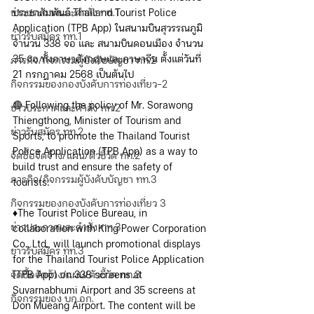
ข่าวประกาศและคำสั่ง ทท.1
ประชาสัมพันธ์ Thailand Tourist Police 
Application (TPB App) ในสนามบินสุวรรณภูมิ 
ข่าวรับสมัคร ทท.1
จำนวน 338 จอ และ สนามบินดอนเมือง จำนวน 
35 จอ ทั้งภาษาอังกฤษและภาษาจีน ตั้งแต่วันที่ 
ภารกิจ/กิจกรรมผู้บังคับบัญชา ทท.2
21 กรกฎาคม 2568 เป็นต้นไป
กิจกรรมของกองบังคับการท่องเที่ยว-2
🔴 Following the policy of Mr. Sorawong 
ข่าวประกาศและคำสั่ง ทท.2
Thiengthong, Minister of Tourism and 
ข่าวรับสมัคร ทท.2
Sports, to promote the Thailand Tourist 
Police Application (TPB App) as a way to 
จัดซื้อจัดจ้าง/แผน/ตัวชี้วัด ทท.2
build trust and ensure the safety of 
ภารกิจ/กิจกรรมผู้บังคับบัญชา ทท.3
tourists:
กิจกรรมของกองบังคับการท่องเที่ยว 3
♦️The Tourist Police Bureau, in 
ข่าวประกาศและคำสั่ง ทท.3
collaboration with King Power Corporation 
Co., Ltd., will launch promotional displays 
ข่าวรับสมัคร ทท.3
for the Thailand Tourist Police Application 
จัดซื้อจัดจ้าง/แผน/ตัวชี้วัด ทท.3
(TPB App) on 338 screens at 
Suvarnabhumi Airport and 35 screens at 
กิจกรรมของ บก.อก.
Don Mueang Airport. The content will be 