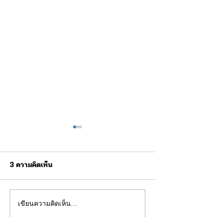
3 ความคิดเห็น
เขียนความคิดเห็น…
ขอเชิญร่วมกิจกรรมการ
ผบช.ทท. ตรวจเยี
แข่งขันฟุตบอลการกุศล
ฝึกบินโดรนยุทธวิธ