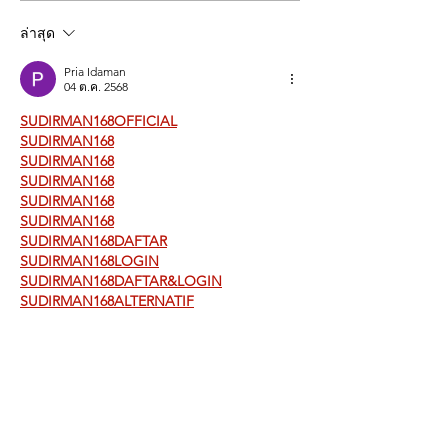
อาหารผู้เข้ารับก
ล่าสุด
Pria Idaman
04 ต.ค. 2568
SUDIRMAN168OFFICIAL
SUDIRMAN168
SUDIRMAN168
SUDIRMAN168
SUDIRMAN168
SUDIRMAN168
SUDIRMAN168DAFTAR
SUDIRMAN168LOGIN
SUDIRMAN168DAFTAR&LOGIN
SUDIRMAN168ALTERNATIF
SUDIRMAN168TERPERCAYA
SUDIRMAN168MAXWIN
SITUSAMANSLOTSUDIRMAN168&LAPAKBE
T777
LAPAKBET777
LAPAKBET777JOIN
LAPAKBET777TOTO