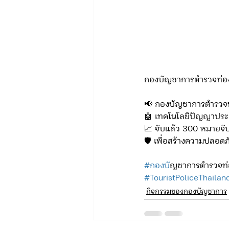
กองบัญชาการตำรวจท่อง
📢 กองบัญชาการตำรวจท่
🤖 เทคโนโลยีปัญญาประด
📈 จับแล้ว 300 หมายจับ
🛡️ เพื่อสร้างความปลอดภ
#กองบ
ัญชาการตำรวจท่อ
#TouristPoliceThailan
กิจกรรมของกองบัญชาการ