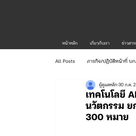
หน้าหลัก
เกี่ยวกับเรา
ข่าวสา
All Posts
ภารกิจ/ปฏิบัติหน้าที่ บ
ผู้ดูแลหลัก
30 ก.ค. 
ข่าวประกาศและคำสั่ง
ข่าวร
เทคโนโลยี A
นวัตกรรม ย
จัดซื้อจัดจ้าง/แผน/ตัวชี้วัด ทท.1
300 หมาย
ภารกิจ/กิจกรรมผู้บังคับบัญชา ทท