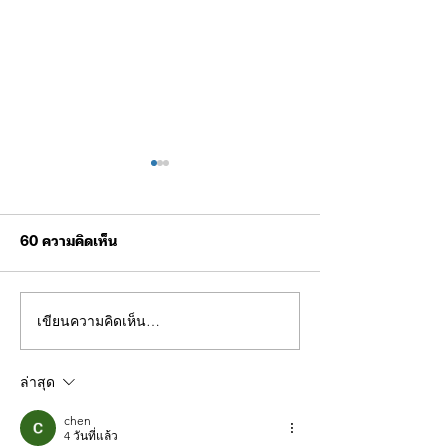
60 ความคิดเห็น
เขียนความคิดเห็น…
ขอเชิญร่วมกิจกรรมการ
ผบช.ทท. ตรวจเยี
แข่งขันฟุตบอลการกุศล
ฝึกบินโดรนยุทธวิธ
อาหารผู้เข้ารับก
ล่าสุด
chen
4 วันที่แล้ว