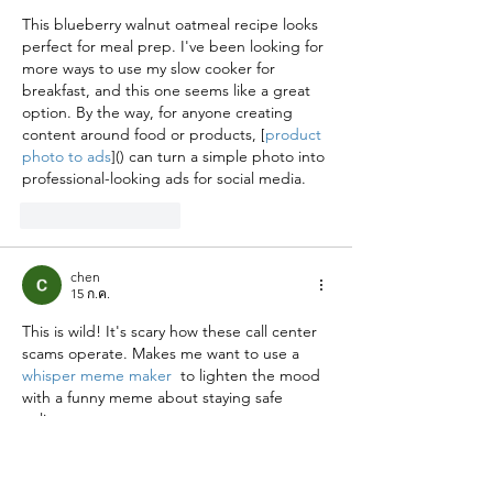
This blueberry walnut oatmeal recipe looks 
perfect for meal prep. I've been looking for 
more ways to use my slow cooker for 
breakfast, and this one seems like a great 
option. By the way, for anyone creating 
content around food or products, [
product 
photo to ads
]() can turn a simple photo into 
professional-looking ads for social media.
ถูกใจ
ตอบกลับ
chen
15 ก.ค.
This is wild! It's scary how these call center 
scams operate. Makes me want to use a 
whisper meme maker 
 to lighten the mood 
with a funny meme about staying safe 
online.
ถูกใจ
ตอบกลับ