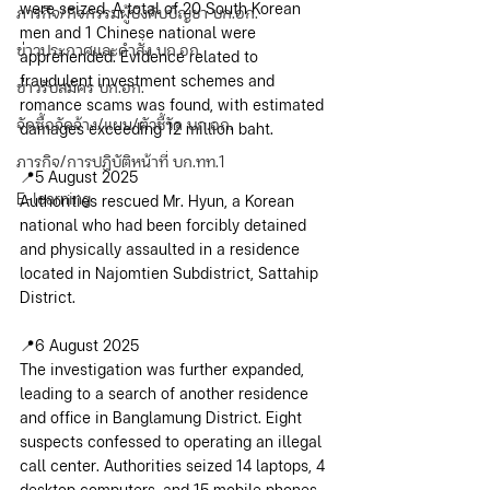
were seized. A total of 20 South Korean 
ภารกิจ/กิจกรรมผู้บังคับบัญชา บก.อก.
men and 1 Chinese national were 
ข่าวประกาศและคำสั่ง บก.อก.
apprehended. Evidence related to 
fraudulent investment schemes and 
ข่าวรับสมัคร บก.อก.
romance scams was found, with estimated 
จัดซื้อจัดจ้าง/แผน/ตัวชี้วัด บก.อก.
damages exceeding 12 million baht.
ภารกิจ/การปฏิบัติหน้าที่ บก.ทท.1
📍5 August 2025
E-learning
Authorities rescued Mr. Hyun, a Korean 
national who had been forcibly detained 
and physically assaulted in a residence 
located in Najomtien Subdistrict, Sattahip 
District.
📍6 August 2025
The investigation was further expanded, 
leading to a search of another residence 
and office in Banglamung District. Eight 
suspects confessed to operating an illegal 
call center. Authorities seized 14 laptops, 4 