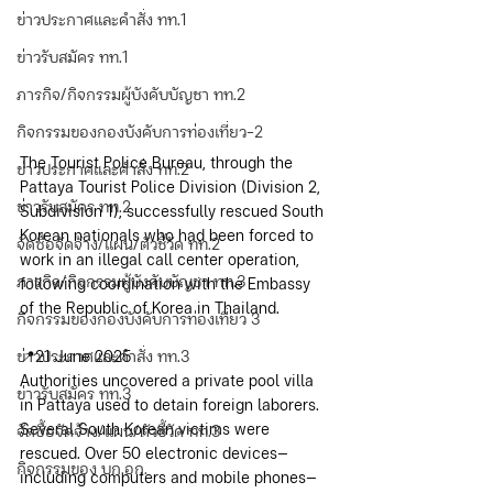
ข่าวประกาศและคำสั่ง ทท.1
ข่าวรับสมัคร ทท.1
ภารกิจ/กิจกรรมผู้บังคับบัญชา ทท.2
กิจกรรมของกองบังคับการท่องเที่ยว-2
The Tourist Police Bureau, through the 
ข่าวประกาศและคำสั่ง ทท.2
Pattaya Tourist Police Division (Division 2, 
ข่าวรับสมัคร ทท.2
Subdivision 1), successfully rescued South 
Korean nationals who had been forced to 
จัดซื้อจัดจ้าง/แผน/ตัวชี้วัด ทท.2
work in an illegal call center operation, 
ภารกิจ/กิจกรรมผู้บังคับบัญชา ทท.3
following coordination with the Embassy 
of the Republic of Korea in Thailand.
กิจกรรมของกองบังคับการท่องเที่ยว 3
ข่าวประกาศและคำสั่ง ทท.3
📍21 June 2025
Authorities uncovered a private pool villa 
ข่าวรับสมัคร ทท.3
in Pattaya used to detain foreign laborers. 
Several South Korean victims were 
จัดซื้อจัดจ้าง/แผน/ตัวชี้วัด ทท.3
rescued. Over 50 electronic devices—
กิจกรรมของ บก.อก.
including computers and mobile phones—