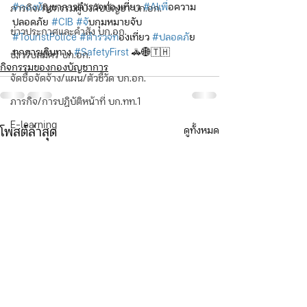
#กองบ
ัญชาการตำรวจท่องเที่ยว 
#AIเพ
ื่อความ
ภารกิจ/กิจกรรมผู้บังคับบัญชา บก.อก.
ปลอดภัย 
#CIB
#จ
ับกุมหมายจับ 
ข่าวประกาศและคำสั่ง บก.อก.
#TouristPolice
#ตำรวจท
่องเที่ยว 
#ปลอดภ
ัย
ทุกการเดินทาง 
#SafetyFirst
 🚓🌐🇹🇭
ข่าวรับสมัคร บก.อก.
กิจกรรมของกองบัญชาการ
จัดซื้อจัดจ้าง/แผน/ตัวชี้วัด บก.อก.
ภารกิจ/การปฏิบัติหน้าที่ บก.ทท.1
E-learning
ดูทั้งหมด
โพสต์ล่าสุด