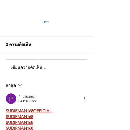
2 ความคิดเห็น
เขียนความคิดเห็น…
ผบช.ทท. ให้การต้อนรับ
ผบช.ทท. พร้อมด้
Mrs. Joanne
ผบช.ทท. และผู้บ
Finnamore-Crorkin
หัวหน้าส่วนราชก
ล่าสุด
กงสุลอังกฤษประจำ
กระทรวง ร่วมปร
ประเทศไทย
แนวทางการดำเน
Pria Idaman
โครงการ "ศูนย์
04 ต.ค. 2568
ข้อมูลนักท่องเที
ประเทศ"
SUDIRMAN168OFFICIAL
SUDIRMAN168
SUDIRMAN168
SUDIRMAN168