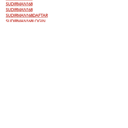
SUDIRMAN168
SUDIRMAN168
SUDIRMAN168DAFTAR
SUDIRMAN168LOGIN
SUDIRMAN168DAFTAR&LOGIN
SUDIRMAN168ALTERNATIF
SUDIRMAN168TERPERCAYA
SUDIRMAN168MAXWIN
SITUSAMANSLOTSUDIRMAN168&LAPAKBE
T777
LAPAKBET777
LAPAKBET777JOIN
LAPAKBET777TOTO
LAPAKBET777LOGIN&DAFTAR
LAPAKBET777TERPERCAYA
LAPAKBET777RESMI
LAPAKBET777GACOR
LAPAKBET777DAFTAR
LAPAKBET777LOGIN
LAPAKBET777ALTERNATIF
TERMINAL4D
ถูกใจ
ตอบกลับ