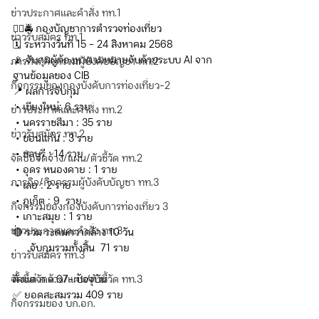
ข่าวประกาศและคำสั่ง ทท.1
👮‍♂️🚔 กองบัญชาการตำรวจท่องเที่ยว
ข่าวรับสมัคร ทท.1
🗓️ ระหว่างวันที่ 15 – 24 สิงหาคม 2568 
📡 จับกุมผู้ต้องหาตามหมายจับด้วยระบบ AI จาก
ภารกิจ/กิจกรรมผู้บังคับบัญชา ทท.2
ฐานข้อมูลของ CIB
กิจกรรมของกองบังคับการท่องเที่ยว-2
📍 ผลการจับกุม
 • เขียงใหม่: 6 ราย
ข่าวประกาศและคำสั่ง ทท.2
 • นครราชสีมา : 35 ราย 
ข่าวรับสมัคร ทท.2
 • ขอนแก่น : 3 ราย
 • ชลบุรี : 14 ราย
จัดซื้อจัดจ้าง/แผน/ตัวชี้วัด ทท.2
 • อุดร หนองคาย : 1 ราย 
ภารกิจ/กิจกรรมผู้บังคับบัญชา ทท.3
 • เลย : 2 ราย
 • ภูเก็ต : 9  ราย
กิจกรรมของกองบังคับการท่องเที่ยว 3
 • เกาะสมุย : 1 ราย
ข่าวประกาศและคำสั่ง ทท.3
🔴 รวม ระดมกวาดล้าง 10 วัน
      จับกุมรวมทั้งสิ้น  71 ราย
ข่าวรับสมัคร ทท.3
ตั้งแต่ ก.ค.67- ปัจจุบัน
จัดซื้อจัดจ้าง/แผน/ตัวชี้วัด ทท.3
✅ ยอดสะสมรวม 409 ราย
กิจกรรมของ บก.อก.