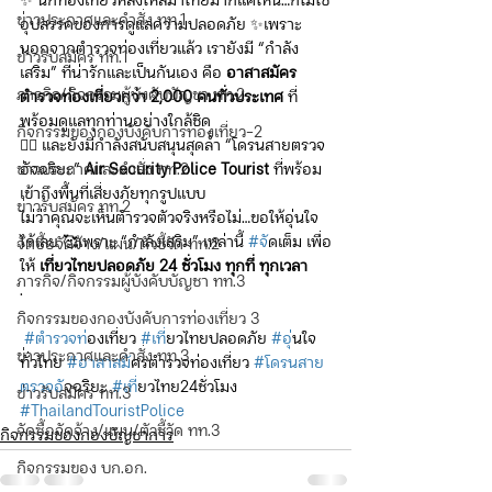
✨ นักท่องเที่ยวหลั่งไหลมาไทยมากแค่ไหน…ก็ไม่ใช่
ข่าวประกาศและคำสั่ง ทท.1
อุปสรรคของการดูแลความปลอดภัย ✨เพราะ
นอกจากตำรวจท่องเที่ยวแล้ว เรายังมี “กำลัง
ข่าวรับสมัคร ทท.1
เสริม” ที่น่ารักและเป็นกันเอง คือ 
อาสาสมัคร
ภารกิจ/กิจกรรมผู้บังคับบัญชา ทท.2
ตำรวจท่องเที่ยวกว่า 2,000 คนทั่วประเทศ
 ที่
พร้อมดูแลทุกท่านอย่างใกล้ชิด
กิจกรรมของกองบังคับการท่องเที่ยว-2
👮‍♂️ และยังมีกำลังสนับสนุนสุดล้ำ “โดรนสายตรวจ
อัจฉริยะ” 
Air Security Police Tourist
 ที่พร้อม
ข่าวประกาศและคำสั่ง ทท.2
เข้าถึงพื้นที่เสี่ยงภัยทุกรูปแบบ
ข่าวรับสมัคร ทท.2
ไม่ว่าคุณจะเห็นตำรวจตัวจริงหรือไม่…ขอให้อุ่นใจ
ได้เลย 🥰เพราะ “กำลังเสริม” เหล่านี้ 
#จ
ัดเต็ม เพื่อ
จัดซื้อจัดจ้าง/แผน/ตัวชี้วัด ทท.2
ให้ 
เที่ยวไทยปลอดภัย 24 ชั่วโมง ทุกที่ ทุกเวลา
ภารกิจ/กิจกรรมผู้บังคับบัญชา ทท.3
.
กิจกรรมของกองบังคับการท่องเที่ยว 3
#ตำรวจท
่องเที่ยว 
#เท
ี่ยวไทยปลอดภัย 
#อ
ุ่นใจ
ข่าวประกาศและคำสั่ง ทท.3
ทั่วไทย 
#อาสาสม
ัครตำรวจท่องเที่ยว 
#โดรนสาย
ตรวจอ
ัจฉริยะ 
#เท
ี่ยวไทย24ชั่วโมง 
ข่าวรับสมัคร ทท.3
#ThailandTouristPolice
จัดซื้อจัดจ้าง/แผน/ตัวชี้วัด ทท.3
กิจกรรมของกองบัญชาการ
กิจกรรมของ บก.อก.