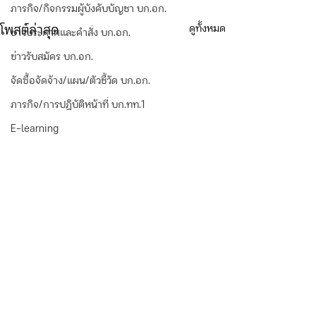
ภารกิจ/กิจกรรมผู้บังคับบัญชา บก.อก.
ดูทั้งหมด
โพสต์ล่าสุด
ข่าวประกาศและคำสั่ง บก.อก.
ข่าวรับสมัคร บก.อก.
จัดซื้อจัดจ้าง/แผน/ตัวชี้วัด บก.อก.
ภารกิจ/การปฏิบัติหน้าที่ บก.ทท.1
E-learning