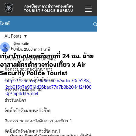
กองบัญชาการตำรวจท่องเที่ยว
TOURIST POLICE BUREAU
โพสต์
All Posts
ผู้ดูแลหลัก
All Posts
6 ต.ค. 2568
ยาว 1 นาที
เที่ยวไทยปลอดภัยทุกที่ 24 ชม. ด้วย
ภารกิจ/ปฏิบัติหน้าที่ บก.ทท.2
อาสาสมัครตำรวจท่องเที่ยว x Air
กิจกรรมของกองบัญชาการ
Security Police Tourist
ภารกิจ/กิจกรรมผู้บังคับบัญชา
https://video.wixstatic.com/video/0e5283_
2db915b7a9514d26bac77a7b8b2044f2/108
ข่าวประกาศและคำสั่ง
0p/mp4/file.mp4
ข่าวรับสมัคร
จัดซื้อจัดจ้าง/แผน/ตัวชี้วัด
กิจกรรมของกองบังคับการท่องเที่ยว-1
จัดซื้อจัดจ้าง/แผน/ตัวชี้วัด ทท.1