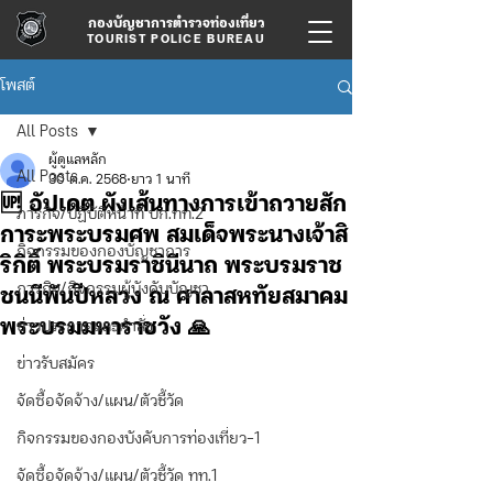
กองบัญชาการตำรวจท่องเที่ยว
TOURIST POLICE BUREAU
โพสต์
All Posts
ผู้ดูแลหลัก
All Posts
30 ต.ค. 2568
ยาว 1 นาที
🆙 อัปเดต ผังเส้นทางการเข้าถวายสัก
ภารกิจ/ปฏิบัติหน้าที่ บก.ทท.2
การะพระบรมศพ สมเด็จพระนางเจ้าสิ
กิจกรรมของกองบัญชาการ
ริกิติ์ พระบรมราชินีนาถ พระบรมราช
ภารกิจ/กิจกรรมผู้บังคับบัญชา
ชนนีพันปีหลวง ณ ศาลาสหทัยสมาคม
พระบรมมหาราชวัง 🙏
ข่าวประกาศและคำสั่ง
ข่าวรับสมัคร
จัดซื้อจัดจ้าง/แผน/ตัวชี้วัด
กิจกรรมของกองบังคับการท่องเที่ยว-1
จัดซื้อจัดจ้าง/แผน/ตัวชี้วัด ทท.1