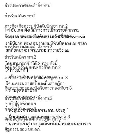
ข่าวประกาศและคำสั่ง ทท.1
ข่าวรับสมัคร ทท.1
ภารกิจ/กิจกรรมผู้บังคับบัญชา ทท.2
🆙 อัปเดต ผังเส้นทางการเข้าถวายสักการะ
กิจกรรมของกองบังคับการท่องเที่ยว-2
พระบรมศพ สมเด็จพระนางเจ้าสิริกิติ์ พระบรม
ราชินีนาถ พระบรมราชชนนีพันปีหลวง ณ ศาลา
ข่าวประกาศและคำสั่ง ทท.2
สหทัยสมาคม พระบรมมหาราชวัง 🙏 
ข่าวรับสมัคร ทท.2
โดยสามารถเข้าได้ 2 ทาง ดังนี้
จัดซื้อจัดจ้าง/แผน/ตัวชี้วัด ทท.2
📍ทางเข้าที่ 1
- เข้าทางเส้นกลางสนามหลวง 
ภารกิจ/กิจกรรมผู้บังคับบัญชา ทท.3
ฝั่ง ม.ธรรมศาสตร์ และฝั่งศาลฎีกา
กิจกรรมของกองบังคับการท่องเที่ยว 3
- ผ่านจุดพยาบาล 
- จุดแจกอาหาร 
ข่าวประกาศและคำสั่ง ทท.3
- เข้าสู่จุดพักคอย 
ข่าวรับสมัคร ทท.3
- ลงอุโมงค์ทางลอดพระลาน ประตู 1 
- ขึ้นอุโมงค์ทางลอดพระลาน ประตู 3
จัดซื้อจัดจ้าง/แผน/ตัวชี้วัด ทท.3
- มุ่งหน้าเข้าสู่ ประตูมณีนพรัตน์ พระบรมมหาราช
กิจกรรมของ บก.อก.
วัง