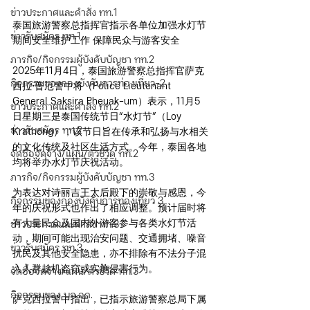
ข่าวประกาศและคำสั่ง ทท.1
泰国旅游警察总指挥官指示各单位加强水灯节
ข่าวรับสมัคร ทท.1
期间安全维护工作 保障民众与游客安全
ภารกิจ/กิจกรรมผู้บังคับบัญชา ทท.2
2025年11月4日，泰国旅游警察总指挥官萨克
กิจกรรมของกองบังคับการท่องเที่ยว-2
西拉·普厄警中将（Police Lieutenant 
General Saksira Pheuak-um）表示，11月5
ข่าวประกาศและคำสั่ง ทท.2
日星期三是泰国传统节日“水灯节”（Loy 
ข่าวรับสมัคร ทท.2
Krathong），该节日旨在传承和弘扬与水相关
的文化传统及社区生活方式。今年，泰国各地
จัดซื้อจัดจ้าง/แผน/ตัวชี้วัด ทท.2
均将举办水灯节庆祝活动。
ภารกิจ/กิจกรรมผู้บังคับบัญชา ทท.3
为表达对诗丽吉王太后殿下的崇敬与感恩，今
กิจกรรมของกองบังคับการท่องเที่ยว 3
年的庆祝形式也作出了相应调整。预计届时将
有大量民众及国内外游客参与各类水灯节活
ข่าวประกาศและคำสั่ง ทท.3
动，期间可能出现治安问题、交通拥堵、噪音
ข่าวรับสมัคร ทท.3
扰民及其他安全隐患，亦不排除有不法分子混
入人群趁机盗窃或实施侵害行为。
จัดซื้อจัดจ้าง/แผน/ตัวชี้วัด ทท.3
กิจกรรมของ บก.อก.
萨克西拉警中指出，已指示旅游警察总局下属