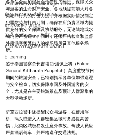
各单位全面加强社会治安秩序维护，保障民众
ภารกิจ/กิจกรรมผู้บังคับบัญชา บก.อก.
与游客的生命财产安全。各地须提前加大对各
ข่าวประกาศและคำสั่ง บก.อก.
类犯罪行为的打击力度，并根据实际情况制定
犯罪防范与打击计划，确保在所负责区域内提
ข่าวรับสมัคร บก.อก.
供充分的安全保障及协助服务，无论陆地或水
จัดซื้อจัดจ้าง/แผน/ตัวชี้วัด บก.อก.
域均需严密巡查。同时，还须严格检查和监督
外籍游客频繁出入的娱乐场所及其他服务场
ภารกิจ/การปฏิบัติหน้าที่ บก.ทท.1
所。
E-learning
鉴于泰国警察总长吉塔叻·潘佩上将（Police 
General Kittharath Punpetch）高度重视节日
期间的旅游安全，已特别指示各单位加强巡逻
与安全检查，切实保障泰国及外国游客的安
全，尤其是在主要旅游景点及预计人群聚集的
大型活动场所。
萨克西拉警中还提醒民众与游客，在使用浮
桥、码头或进入人群密集区域时务必提高警
惕，此类区域极易发生意外事故。驾驶人员应
严禁酒后驾车，并严格遵守交通法规。