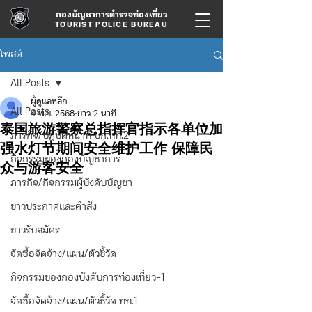
กองบัญชาการตำรวจท่องเที่ยว
TOURIST POLICE BUREAU
โพสต์
All Posts
ผู้ดูแลหลัก
All Posts
4 พ.ย. 2568
ยาว 2 นาที
泰国旅游警察总指挥官指示各单位加
ภารกิจ/ปฏิบัติหน้าที่ บก.ทท.2
强水灯节期间安全维护工作 保障民
กิจกรรมของกองบัญชาการ
众与游客安全
ภารกิจ/กิจกรรมผู้บังคับบัญชา
ข่าวประกาศและคำสั่ง
ข่าวรับสมัคร
จัดซื้อจัดจ้าง/แผน/ตัวชี้วัด
กิจกรรมของกองบังคับการท่องเที่ยว-1
จัดซื้อจัดจ้าง/แผน/ตัวชี้วัด ทท.1