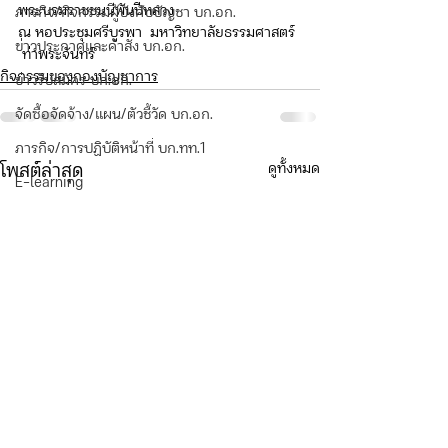
พระบรมราชชนนีพันปีหลวง
ภารกิจ/กิจกรรมผู้บังคับบัญชา บก.อก.
ณ หอประชุมศรีบูรพา  มหาวิทยาลัยธรรมศาสตร์ 
ข่าวประกาศและคำสั่ง บก.อก.
 ท่าพระจันทร์
กิจกรรมของกองบัญชาการ
ข่าวรับสมัคร บก.อก.
จัดซื้อจัดจ้าง/แผน/ตัวชี้วัด บก.อก.
ภารกิจ/การปฏิบัติหน้าที่ บก.ทท.1
ดูทั้งหมด
โพสต์ล่าสุด
E-learning