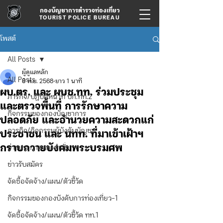
กองบัญชาการตำรวจท่องเที่ยว
TOURIST POLICE BUREAU
โพสต์
All Posts
ผู้ดูแลหลัก
All Posts
8 พ.ย. 2568
ยาว 1 นาที
ผบ.ตร. และ ผบช.ทท. ร่วมประชุม
ภารกิจ/ปฏิบัติหน้าที่ บก.ทท.2
และตรวจพื้นที่ การรักษาความ
กิจกรรมของกองบัญชาการ
ปลอดภัย และอำนวยความสะดวกแก่
ภารกิจ/กิจกรรมผู้บังคับบัญชา
ประชาชน และ นทท. ที่มาเข้าเฝ้าฯ
กราบถวายบังคมพระบรมศพ
ข่าวประกาศและคำสั่ง
ข่าวรับสมัคร
จัดซื้อจัดจ้าง/แผน/ตัวชี้วัด
กิจกรรมของกองบังคับการท่องเที่ยว-1
จัดซื้อจัดจ้าง/แผน/ตัวชี้วัด ทท.1