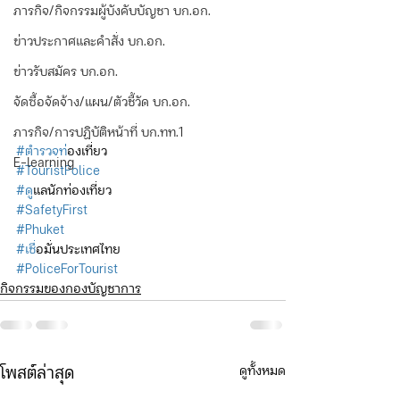
ภารกิจ/กิจกรรมผู้บังคับบัญชา บก.อก.
ข่าวประกาศและคำสั่ง บก.อก.
ข่าวรับสมัคร บก.อก.
จัดซื้อจัดจ้าง/แผน/ตัวชี้วัด บก.อก.
ภารกิจ/การปฏิบัติหน้าที่ บก.ทท.1
#ตำรวจท
่องเที่ยว
E-learning
#TouristPolice
#ด
ูแลนักท่องเที่ยว
#SafetyFirst
#Phuket
#เช
ื่อมั่นประเทศไทย
#PoliceForTourist
กิจกรรมของกองบัญชาการ
ดูทั้งหมด
โพสต์ล่าสุด