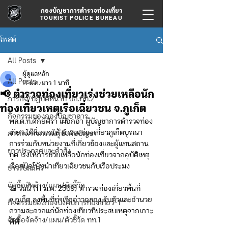
กองบัญชาการตำรวจท่องเที่ยว
TOURIST POLICE BUREAU
โพสต์
All Posts
ผู้ดูแลหลัก
All Posts
11 ม.ค.
ยาว 1 นาที
📢 ตำรวจท่องเที่ยวเร่งช่วยเหลือนัก
ภารกิจ/ปฏิบัติหน้าที่ บก.ทท.2
ท่องเที่ยวเหตุเรือเฉี่ยวชน จ.ภูเก็ต
กิจกรรมของกองบัญชาการ
พล.ต.ท.ศักย์ศิรา เผือกอ่ำ ผู้บัญชาการตำรวจท่อง
เที่ยว ได้สั่งการให้ ตำรวจท่องเที่ยวภูเก็ตบูรณา
ภารกิจ/กิจกรรมผู้บังคับบัญชา
การร่วมกับหน่วยงานที่เกี่ยวข้องและผู้แทนสถาน
ข่าวประกาศและคำสั่ง
ทูต เร่งให้การช่วยเหลือนักท่องเที่ยวจากอุบัติเหตุ
เรือสปีดโบ้ทนำเที่ยวเฉี่ยวชนกับเรือประมง
ข่าวรับสมัคร
จัดซื้อจัดจ้าง/แผน/ตัวชี้วัด
🚤 วันนี้ (11 ม.ค. 2569) ตำรวจท่องเที่ยวพื้นที่ 
จ.ภูเก็ต ลงพื้นที่ท่าเรืออ่าวฉลอง รับตัวและอำนวย
กิจกรรมของกองบังคับการท่องเที่ยว-1
ความสะดวกแก่นักท่องเที่ยวที่ประสบเหตุจากเกาะ
จัดซื้อจัดจ้าง/แผน/ตัวชี้วัด ทท.1
พีพี