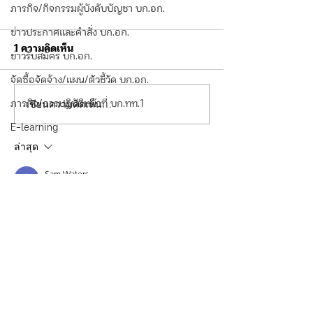
ประกาศ กองบังคับการ
Anti-Bribery Po
ภารกิจ/กิจกรรมผู้บังคับบัญชา บก.อก.
ตำรวจท่องเที่ยว2 เรื่อง
The Fiscal of t
เจตนารมณ์ที่จะไม่รับของ
2026
ข่าวประกาศและคำสั่ง บก.อก.
ประกาศ กองบังคับการตำรวจ
Announcement of 
ขวัญและของกำนัลทุกชนิด
1 ความคิดเห็น
ข่าวรับสมัคร บก.อก.
จากการปฏิบัติหน้าที่(No
ท่องเที่ยว2 เรื่อง เจตนารมณ์ที่
Police Division 2o
Gift Policy)
จะไม่รับของขวัญและของกำนัล
Anti-Bribery Polic
จัดซื้อจัดจ้าง/แผน/ตัวชี้วัด บก.อก.
ทุกชนิดจากการปฏิบัติหน้าที่(No
Fiscal of the year
เขียนความคิดเห็น…
ภารกิจ/การปฏิบัติหน้าที่ บก.ทท.1
Gift Policy)
E-learning
ล่าสุด
Sam Waters
25 มี.ค.
I appreciate the focus on anti-bribery 
policies in tourism—it’s crucial for 
maintaining integrity and trust. From my 
experience dealing with various travel 
sectors, establishing such protocols not 
only elevates customer confidence but also 
enhances genuine interactions among local 
authorities and tourists. On a lighter note, I 