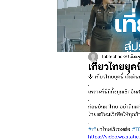
ข่าวรับสมัคร ทท.2
จัดซื้อจั
กิจกรรมของกองบังคับการท่องเที่
tpbtechno
30 มี.ค.
เที่ยวไทยยุคน
จัดซื้อจัดจ้าง/แผน/ตัวชี้วัด ทท.3
🌟 เที่ยวไทยยุคนี้ เริ่มต้
.
เพราะที่นี่มีทั้งมุมเช็ก
ข่าวประกาศและคำสั่ง บก.อก.
.
ก่อนบินมาไทย อย่าลืมเต
ไทยเตรียมไว้เพื่อให้ทุก
.
ภารกิจ/การปฏิบัติหน้าที่ บก.ทท.1
#เท
ี่ยวไทยไร้รอยต่อ 
#T
https://video.wixsta