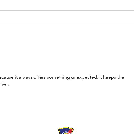
ขอเชิญร่วมกิจกรรมการ
ผบช.
แข่งขันฟุตบอลการกุศล
โดรนย
เข้าร
ecause it always offers something unexpected. It keeps the 
tive.