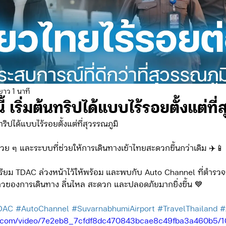
ดจ้าง/แผน/ตัวชี้วัด ทท.2
ภารกิจ/กิจกรรมผู้บังคับบัญชา ทท.3
ยว 3
ข่าวประกาศและคำสั่ง ทท.3
ข่าวรับสมัคร ทท.3
ยาว 1 นาที
ี้ เริ่มต้นทริปได้แบบไร้รอยตั้งแต่ที่
กิจกรรมของ บก.อก.
ภารกิจ/กิจกรรมผู้บังคับบัญชา บก.อก
นทริปได้แบบไร้รอยตั้งแต่ที่สุวรรณภูมิ
อินสวย ๆ และระบบที่ช่วยให้การเดินทางเข้าไทยสะดวกขึ้นกว่าเดิม ✈️📱
ข่าวรับสมัคร บก.อก.
จัดซื้อจัดจ้าง/แผน/ตัวชี้วัด บก.อก.
รียม TDAC ล่วงหน้าไว้ให้พร้อม และพบกับ Auto Channel ที่ตำรวจ
ก้าวของการเดินทาง ลื่นไหล สะดวก และปลอดภัยมากยิ่งขึ้น 💙
E-learning
DAC
#AutoChannel
#SuvarnabhumiAirport
#TravelThailand
#
tic.com/video/7e2eb8_7cfdf8dc470843bcae8c49fba3a460b5/1