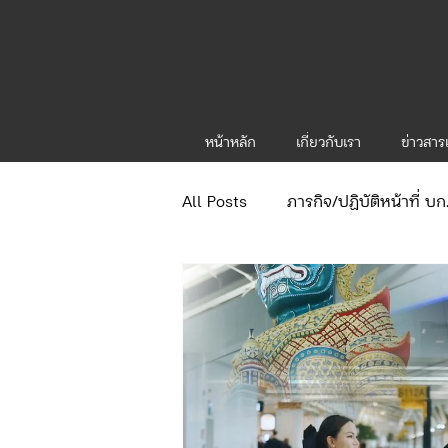
หน้าหลัก
เกี่ยวกับเรา
ข่าวสา
All Posts
ภารกิจ/ปฏิบัติหน้าที่ บ
ข่าวประกาศและคำสั่ง
ข่าวร
จัดซื้อจัดจ้าง/แผน/ตัวชี้วัด ทท.1
ภารกิจ/กิจกรรมผู้บังคับบัญชา ทท