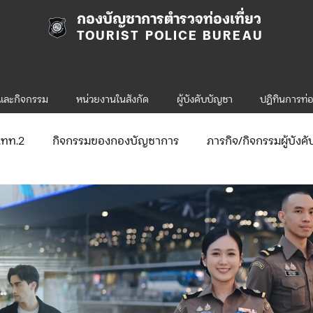
กองบัญชาการตำรวจท่องเที่ยว
TOURIST POLICE BUREAU
รและกิจกรรม
หน่วยงานในสังกัด
ผู้บังคับบัญชา
ปฎิทินการท่อ
ก.ทท.2
กิจกรรมของกองบัญชาการ
ภารกิจ/กิจกรรมผู้บังค
ับสมัคร
จัดซื้อจัดจ้าง/แผน/ตัวชี้วัด
กิจกรรมของกองบังคับก
ข่าวประกาศและคำสั่ง ทท.1
ข่าวรับสมัคร ทท.1
.2
กิจกรรมของกองบังคับการท่องเที่ยว-2
ข่าวประกาศแล