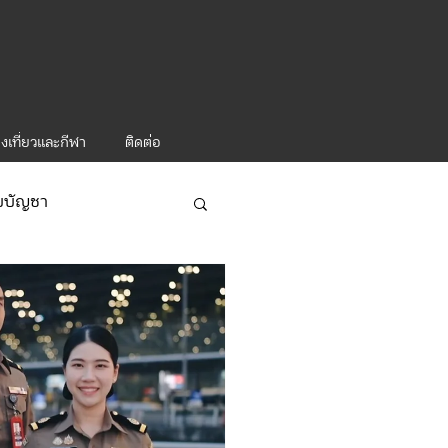
งเที่ยวและกีฬา
ติดต่อ
ับบัญชา
ารท่องเที่ยว-1
ะคำสั่ง ทท.2