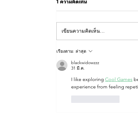
1 ความคิดเห็น
เขียนความคิดเห็น…
📍🚗 แผนที่จุดจอดรถสำหรับผู้
เรียงตาม:
ล่าสุด
เข้าร่วมกิจกรรมฟุตบอลการ
blackwidowzzz
กุศล ⚽💙
31 มี.ค.
I like exploring 
Cool Games
 b
experience from feeling repeti
ถูกใจ
ตอบกลับ