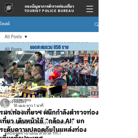
กองบัญชาการตำรวจท่องเที่ยว
TOURIST POLICE BUREAU
โพสต์
All Posts
All Posts
ภารกิจ/ปฏิบัติหน้าที่ บก.ทท.2
กิจกรรมของกองบัญชาการ
ภารกิจ/กิจกรรมผู้บังคับบัญชา
ข่าวประกาศและคำสั่ง
tpbtechno
ข่าวรับสมัคร
16 เม.ย.
ยาว 1 นาที
รมว.ท่องเที่ยวฯ ผนึกกำลังตำรวจท่อง
จัดซื้อจัดจ้าง/แผน/ตัวชี้วัด
เที่ยว เดินหน้าใช้ “กล้อง AI” ยก
กิจกรรมของกองบังคับการท่องเที่ยว-1
ระดับความปลอดภัยในแหล่งท่อง
จัดซื้อจัดจ้าง/แผน/ตัวชี้วัด ทท.1