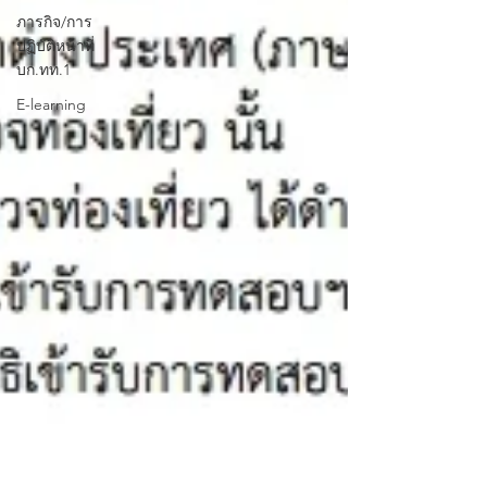
ภารกิจ/การ
ปฏิบัติหน้าที่
บก.ทท.1
E-learning