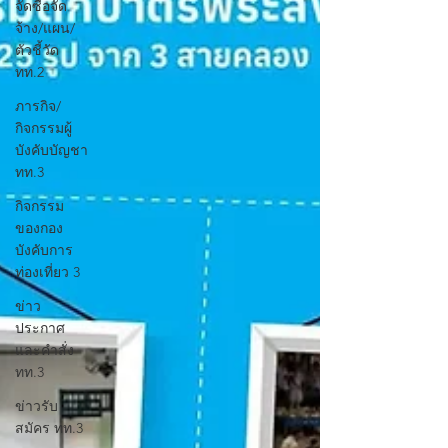
จัดซื้อจัด
จ้าง/แผน/
ตัวชี้วัด
ทท.2
ภารกิจ/
กิจกรรมผู้
บังคับบัญชา
ทท.3
กิจกรรม
ของกอง
บังคับการ
ท่องเที่ยว 3
ข่าว
ประกาศ
และคำสั่ง
ทท.3
ข่าวรับ
สมัคร ทท.3