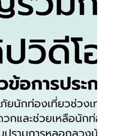
เป็นจริง มีผู้เสียหายหลายหลายลงเชื่อ โดนลอยแพ เควง
กลางสนามบินสุวรรณภูมิ วันที่ 3 กรกฎาคม 2569
พล.ต.ท.ศักย์ศิรา เผือกอ