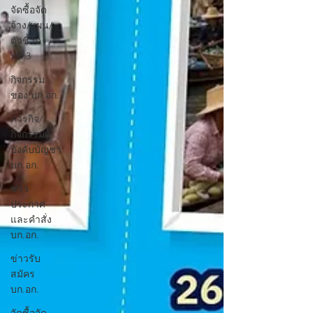
จัดซื้อจัด
จ้าง/แผน/
ตัวชี้วัด
ทท.3
กิจกรรม
ของ บก.อก.
ภารกิจ/
กิจกรรมผู้
บังคับบัญชา
บก.อก.
ข่าว
ประกาศ
และคำสั่ง
บก.อก.
ข่าวรับ
สมัคร
บก.อก.