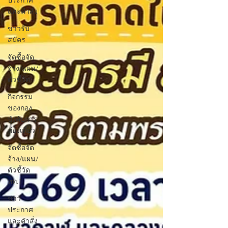
ประกาศ
และคำสั่ง
ข่าวรับ
สมัคร
จัดซื้อจัด
จ้าง/แผน/
ตัวชี้วัด
กิจกรรม
ของกอง
บังคับการ
ท่องเที่ยว-1
จัดซื้อจัด
จ้าง/แผน/
ตัวชี้วัด
ทท.1
ข่าว
ประกาศ
และคำสั่ง