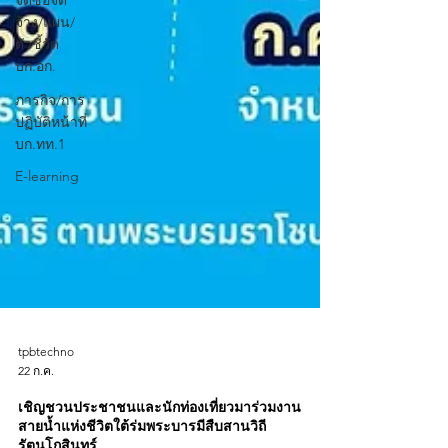
จัดซื้อจัด
จ้าง/แผน/
ตัวชี้วัด
บก.อก.
ภารกิจ/การ
ปฏิบัติหน้าที่
บก.ทท.1
E-learning
tpbtechno
22 ก.ค.
เชิญชวนประชาชนและนักท่องเที่ยวมาร่วมงาน