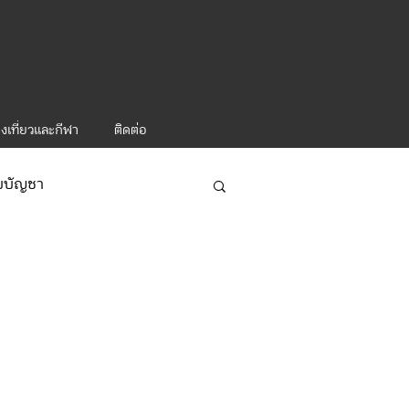
งเที่ยวและกีฬา
ติดต่อ
ับบัญชา
ารท่องเที่ยว-1
จ/กิจกรรมผู้บังคับบัญชา ทท.2