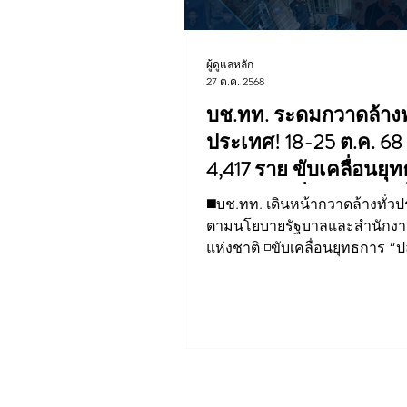
ผู้ดูแลหลัก
จัดซื้อจัดจ้าง/แผน/ตัวชี้วัด ทท.2
27 ต.ค. 2568
บช.ทท. ระดมกวาดล้างทั
ประเทศ! 18-25 ต.ค. 68 
ข่าวประกาศและคำสั่ง ทท.3
4,417 ราย ขับเคลื่อนยุ
"ปลอดภัยเพื่อการท่องเที
◼️บช.ทท. เดินหน้ากวาดล้างทั่ว
ภารกิจ/กิจกรรมผู้บังคับบัญชา บก
ไทย"
ตามนโยบายรัฐบาลและสำนักง
แห่งชาติ ◽️ขับเคลื่อนยุทธการ “
เพื่อการท่องเที่ยวไทย” 🗓️ระหว่า
จัดซื้อจัดจ้าง/แผน/ตัวชี้วัด บก.อก.
ต.ค. 68 ⚖️ จับกุมผู้กระทำผิด 4,41
ประเทศ ◽️ตอกย้ำภาพลักษณ์ไทยเ
หมายปลอดภัยระดับโลก” #บชท
ท่องเที่ยว #TouristPolice
#ThailandSafeDestination #Saf
#ThailandPolice #ProtectAndS