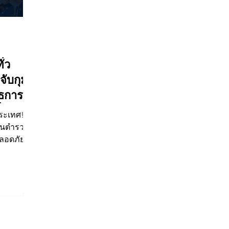
ภารกิจ/กิจกรรมผู้บังคับบัญชา ทท.3
กิจกรรมของกองบังคั
่ว
จับกุม
ข่าวรับสมัคร ทท.3
จัดซื้อจัดจ้าง/แผน/ตัวชี้วัด ทท.3
กิจ
ทธการ
่ยว
ประเทศ!
.อก.
ข่าวประกาศและคำสั่ง บก.อก.
ข่าวรับสมัคร บก.อก.
านตำรวจ
ปลอดภัย
ง 18–25
ภารกิจ/การปฏิบัติหน้าที่ บก.ทท.1
E-learning
7 รายทั่ว
ป็น “จุด
ท #ตำรวจ
eTourism
erve