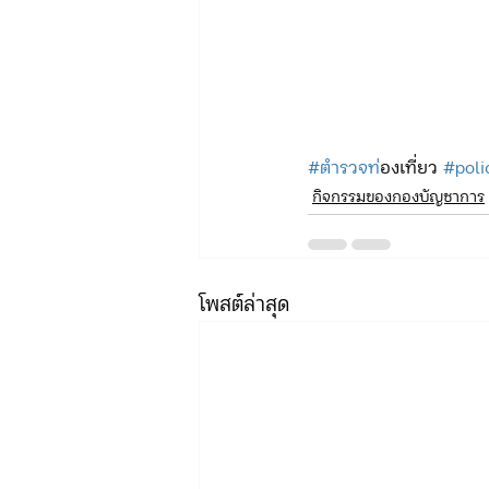
#ตำรวจท
่องเที่ยว 
#poli
กิจกรรมของกองบัญชาการ
โพสต์ล่าสุด