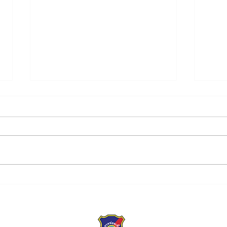
ขอเชิญร่วมกิจกรรมการ
ผบช.
แข่งขันฟุตบอลการกุศล
โดรนย
เข้าร