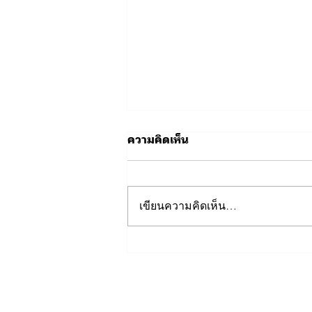
ความคิดเห็น
เขียนความคิดเห็น…
📍🚗 แผนที่จุดจอดรถสำหรับผู้
เข้าร่วมกิจกรรมฟุตบอลการ
กุศล ⚽💙