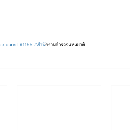
cetourist
#1155
#สำน
ักงานตำรวจแห่งชาติ