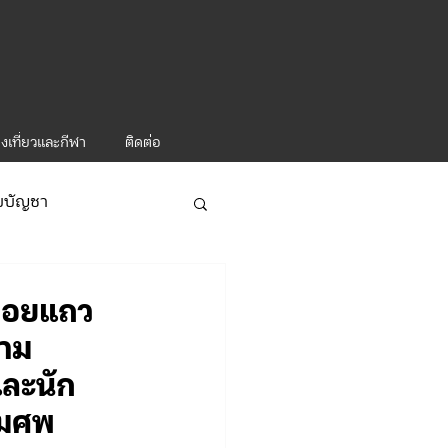
งเที่ยวและกีฬา
ติดต่อ
ับบัญชา
ารท่องเที่ยว-1
ล่อยแถว
วาม
ละนัก
รมศพ
ะคำสั่ง ทท.2