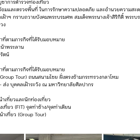
ญชาการตำรวจท่องเที่ยว
้อมและตรวจพื้นที่ ในการรักษาความปลอดภัย และอำนวยความสะ
เข้าเฝ้าฯ กราบถวายบังคมพระบรมศพ สมเด็จพระนางเจ้าสิริกิติ์ พระบร
ดจ้าง/แผน/ตัวชี้วัด ทท.2
ภารกิจ/กิจกรรมผู้บังคับบัญชา ทท.3
ลวง
าที่ตามภารกิจที่ได้รับมอบหมาย
นหน้าพระลาน
ยว 3
ข่าวประกาศและคำสั่ง ทท.3
ข่าวรับสมัคร ทท.3
รัตน์
าที่ตามภารกิจที่ได้รับมอบหมาย
กิจกรรมของ บก.อก.
ภารกิจ/กิจกรรมผู้บังคับบัญชา บก.อก
่ยว (Group Tour) ถนนสนามไชย ฝั่งตรงข้ามกระทรวงกลาโหม
- ส่ง บุคคลเฝ้าระวัง ณ มหาวิทยาลัยศิลปากร
ข่าวรับสมัคร บก.อก.
จัดซื้อจัดจ้าง/แผน/ตัวชี้วัด บก.อก.
ำเที่ยวและนักท่องเที่ยว
เที่ยว (FIT) จุดท่าช้าง/จุดท่าเตียน 
ทนำเที่ยว (Group Tour)
E-learning