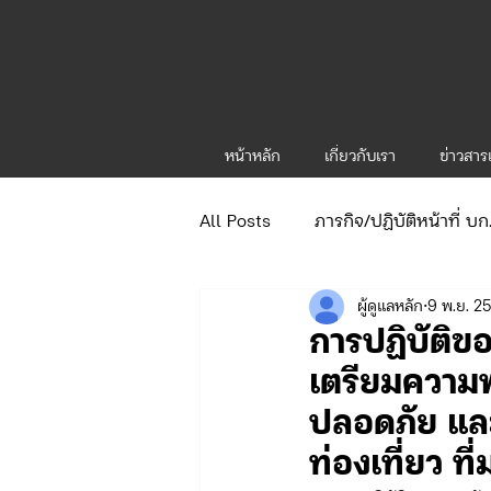
หน้าหลัก
เกี่ยวกับเรา
ข่าวสา
All Posts
ภารกิจ/ปฏิบัติหน้าที่ บ
ผู้ดูแลหลัก
9 พ.ย. 2
ข่าวประกาศและคำสั่ง
ข่าวร
การปฏิบัติข
เตรียมความพ
จัดซื้อจัดจ้าง/แผน/ตัวชี้วัด ทท.1
ปลอดภัย แล
ท่องเที่ยว 
ภารกิจ/กิจกรรมผู้บังคับบัญชา ทท