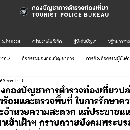
กองบัญชาการตำรวจท่องเที่ยว
TOURIST POLICE BUREAU
รและกิจกรรม
หน่วยงานในสังกัด
ผู้บังคับบัญชา
ปฎิทินการท่อ
ก.ทท.2
กิจกรรมของกองบัญชาการ
ภารกิจ/กิจกรรมผู้บังค
568
ยาว 1 นาที
ับสมัคร
จัดซื้อจัดจ้าง/แผน/ตัวชี้วัด
กิจกรรมของกองบังคับก
องกองบัญชาการตำรวจท่องเที่ยวป
ร้อมและตรวจพื้นที่ ในการรักษาค
ข่าวประกาศและคำสั่ง ทท.1
ข่าวรับสมัคร ทท.1
ะอำนวยความสะดวก แก่ประชาชนแ
ที่มาเข้าเฝ้าฯ กราบถวายบังคมพระบ
.2
กิจกรรมของกองบังคับการท่องเที่ยว-2
ข่าวประกาศแล