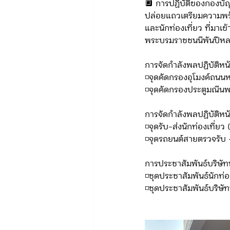
🔲 การปฏิบัติของกองบั
ปล่อยแถวเตรียมความพร
และนักท่องเที่ยว ที่มา
ข่าวรับสมัคร ทท.2
จัดซื้อจั
พระบรมราชชนนีพันปีห
การจัดกำลังพลปฏิบัติหน้
◽️จุดคัดกรองอุโมงค์ถน
กิจกรรมของกองบังคับการท่องเที่
◽️จุดคัดกรองประตูมณีนพ
การจัดกำลังพลปฏิบัติหน้
จัดซื้อจัดจ้าง/แผน/ตัวชี้วัด ทท.3
◽️จุดรับ-ส่งนักท่องเที
◽️จุดรถยนต์สายตรวจรับ 
ข่าวประกาศและคำสั่ง บก.อก.
การประชาสัมพันธ์บริษัทน
◽️ชุดประชาสัมพันธ์นักท่อง
◽️ชุดประชาสัมพันธ์บริษั
ภารกิจ/การปฏิบัติหน้าที่ บก.ทท.1