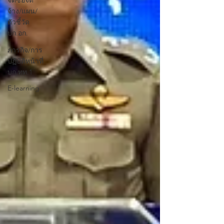
จัดซื้อจัด
จ้าง/แผน/
ตัวชี้วัด
บก.อก.
ภารกิจ/การ
ปฏิบัติหน้าที่
บก.ทท.1
E-learning