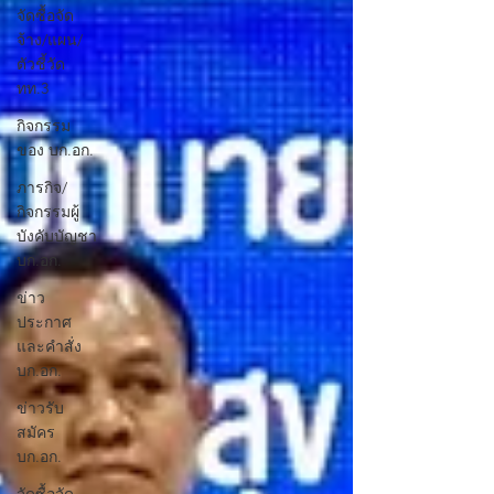
จัดซื้อจัด
จ้าง/แผน/
ตัวชี้วัด
ทท.3
กิจกรรม
ของ บก.อก.
ภารกิจ/
กิจกรรมผู้
บังคับบัญชา
บก.อก.
ข่าว
ประกาศ
และคำสั่ง
บก.อก.
ข่าวรับ
สมัคร
บก.อก.