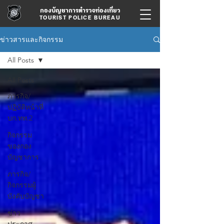
กองบัญชาการตำรวจท่องเที่ยว
TOURIST POLICE BUREAU
ข่าวสารและกิจกรรม
All Posts
All Posts
ภารกิจ/
ปฏิบัติหน้าที่
บก.ทท.2
กิจกรรม
ของกอง
บัญชาการ
ภารกิจ/
กิจกรรมผู้
บังคับบัญชา
ข่าว