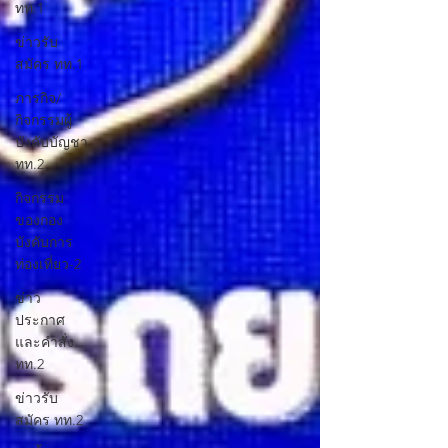
ทท.1
ข่าวรับ
สมัคร ทท.1
ภารกิจ/
กิจกรรมผู้
บังคับบัญชา
ทท.2
กิจกรรม
ของกอง
บังคับการ
ท่องเที่ยว-2
ข่าว
ประกาศ
และคำสั่ง
ทท.2
ข่าวรับ
สมัคร ทท.2