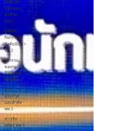
จัดซื้อจัด
จ้าง/แผน/
ตัวชี้วัด
ทท.2
ภารกิจ/
กิจกรรมผู้
บังคับบัญชา
ทท.3
กิจกรรม
ของกอง
บังคับการ
ท่องเที่ยว 3
ข่าว
ประกาศ
และคำสั่ง
ทท.3
ข่าวรับ
สมัคร ทท.3