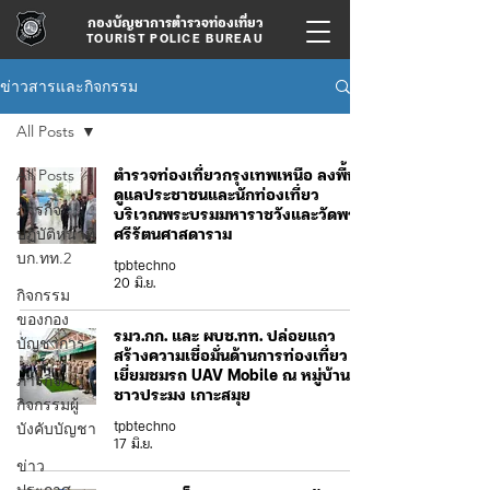
กองบัญชาการตำรวจท่องเที่ยว
TOURIST POLICE BUREAU
ข่าวสารและกิจกรรม
All Posts
All Posts
ตำรวจท่องเที่ยวกรุงเทพเหนือ ลงพื้นที่
ดูแลประชาชนและนักท่องเที่ยว
ภารกิจ/
บริเวณพระบรมมหาราชวังและวัดพระ
ปฏิบัติหน้าที่
ศรีรัตนศาสดาราม
บก.ทท.2
tpbtechno
20 มิ.ย.
กิจกรรม
ของกอง
รมว.กก. และ ผบช.ทท. ปล่อยแถว
บัญชาการ
สร้างความเชื่อมั่นด้านการท่องเที่ยว
เยี่ยมชมรถ UAV Mobile ณ หมู่บ้าน
ภารกิจ/
ชาวประมง เกาะสมุย
กิจกรรมผู้
บังคับบัญชา
tpbtechno
17 มิ.ย.
ข่าว