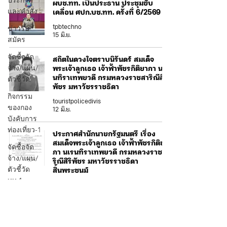
ประกาศ
ผบช.ทท. เป็นประธาน ประชุมขับ
และคำสั่ง
เคลื่อน ศปก.บช.ทท. ครั้งที่ 6/2569
ข่าวรับ
tpbtechno
15 มิ.ย.
สมัคร
จัดซื้อจัด
สถิตในดวงใจตราบนิรันดร์ สมเด็จ
จ้าง/แผน/
พระเจ้าลูกเธอ เจ้าฟ้าพัชรกิติยาภา นเร
ตัวชี้วัด
นทิราเทพยวดี กรมหลวงราชสาริณีสิริ
พัชร มหาวัชรราชธิดา
กิจกรรม
touristpolicedivis
ของกอง
12 มิ.ย.
บังคับการ
ท่องเที่ยว-1
ประกาศสำนักนายกรัฐมนตรี เรื่อง
สมเด็จพระเจ้าลูกเธอ เจ้าฟ้าพัชรกิติยา
จัดซื้อจัด
ภา นเรนทิราเทพยวดี กรมหลวงราชสา
จ้าง/แผน/
ริณีสิริพัชร มหาวัชรราชธิดา
ตัวชี้วัด
สิ้นพระชนม์
ทท.1
tpbtechno
12 มิ.ย.
ข่าว
ประกาศ
สถิตในดวงใจตราบนิรันดร์ สมเด็จ
และคำสั่ง