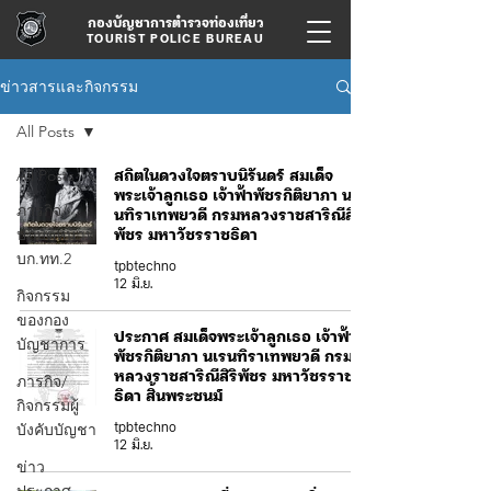
กองบัญชาการตำรวจท่องเที่ยว
TOURIST POLICE BUREAU
ข่าวสารและกิจกรรม
All Posts
All Posts
สถิตในดวงใจตราบนิรันดร์ สมเด็จ
พระเจ้าลูกเธอ เจ้าฟ้าพัชรกิติยาภา นเร
ภารกิจ/
นทิราเทพยวดี กรมหลวงราชสาริณีสิริ
ปฏิบัติหน้าที่
พัชร มหาวัชรราชธิดา
บก.ทท.2
tpbtechno
12 มิ.ย.
กิจกรรม
ของกอง
ประกาศ สมเด็จพระเจ้าลูกเธอ เจ้าฟ้า
บัญชาการ
พัชรกิติยาภา นเรนทิราเทพยวดี กรม
หลวงราชสาริณีสิริพัชร มหาวัชรราช
ภารกิจ/
ธิดา สิ้นพระชนม์
กิจกรรมผู้
บังคับบัญชา
tpbtechno
12 มิ.ย.
ข่าว