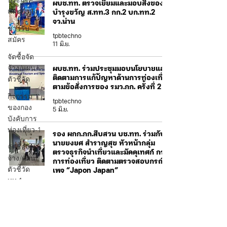
ประกาศ
ผบช.ทท. ตรวจเยี่ยมและมอบสิ่งของ
และคำสั่ง
บำรุงขวัญ ส.ทท.3 กก.2 บก.ทท.2
จว.น่าน
ข่าวรับ
tpbtechno
สมัคร
11 มิ.ย.
จัดซื้อจัด
จ้าง/แผน/
ผบช.ทท. ร่วมประชุมมอบนโยบายและ
ตัวชี้วัด
ติดตามการแก้ปัญหาด้านการท่องเที่ยว
ตามข้อสั่งการของ รมว.กก. ครั้งที่ 2
กิจกรรม
tpbtechno
ของกอง
5 มิ.ย.
บังคับการ
ท่องเที่ยว-1
รอง ผกก.กก.สืบสวน บช.ทท. ร่วมกับ
นายยงยศ สำราญสุข หัวหน้ากลุ่ม
จัดซื้อจัด
ตรวจธุรกิจนำเที่ยวและมัคคุเทศก์ กรม
จ้าง/แผน/
การท่องเที่ยว ติดตามตรวจสอบกรณี
ตัวชี้วัด
เพจ “Japon Japan”
ทท.1
tpbtechno
4 มิ.ย.
ข่าว
ประกาศ
💜 ขอพระองค์ทรงพระเจริญยิ่งยืนนาน
และคำสั่ง