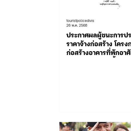
touristpolicedivis
จัดซื้อจัดจ้าง/แผน/ตัวชี้วัด ทท.2
26 พ.ค. 2568
ประกาศผลผู้ชนะการป
ราคาจ้างก่อสร้าง โครง
ข่าวประกาศและคำสั่ง ทท.3
ก่อสร้างอาคารที่พักอาศ
ครอบครัว สูง 5 ชั้น ขอ
ภารกิจ/กิจกรรมผู้บังคับบัญชา บก
ส.ทท.6 กก .2 บก.ทท.1
จัดซื้อจัดจ้าง/แผน/ตัวชี้วัด บก.อก.