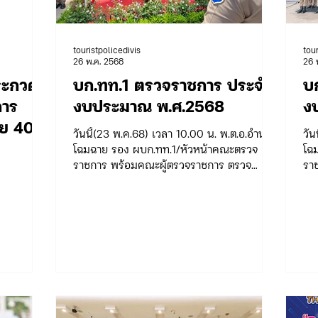
touristpolicedivis
tou
ภารกิจ/กิจกรรมผู้บังคับบัญชา ทท.3
กิจกรรมของกองบังคั
26 พ.ค. 2568
26 
ระกวด
บก.ทท.1 ตรวจราชการ ประจำ
บ
การ
งบประมาณ พ.ศ.2568
ง
ข่าวรับสมัคร ทท.3
จัดซื้อจัดจ้าง/แผน/ตัวชี้วัด ทท.3
กิจ
ัย 40
วันนี้(23 พ.ค.68) เวลา 10.00 น. พ.ต.อ.อำนาจ
วัน
ง
โฉมฉาย รอง ผบก.ทท.1/หัวหน้าคณะตรวจ
โฉ
ราชการ พร้อมคณะผู้ตรวจราชการ ตรวจ
รา
.อก.
ข่าวประกาศและคำสั่ง บก.อก.
ข่าวรับสมัคร บก.อก.
 (ตราด)
ราชการประจำปีงบประมาณ...
รา
ภารกิจ/การปฏิบัติหน้าที่ บก.ทท.1
E-learning