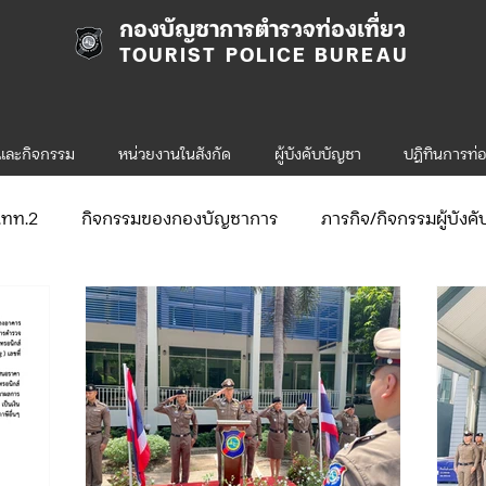
กองบัญชาการตำรวจท่องเที่ยว
TOURIST POLICE BUREAU
รและกิจกรรม
หน่วยงานในสังกัด
ผู้บังคับบัญชา
ปฎิทินการท่อ
ก.ทท.2
กิจกรรมของกองบัญชาการ
ภารกิจ/กิจกรรมผู้บังค
ับสมัคร
จัดซื้อจัดจ้าง/แผน/ตัวชี้วัด
กิจกรรมของกองบังคับก
ข่าวประกาศและคำสั่ง ทท.1
ข่าวรับสมัคร ทท.1
ภารกิ
่ยว-2
ข่าวประกาศและคำสั่ง ทท.2
ข่าวรับสมัคร ทท.2