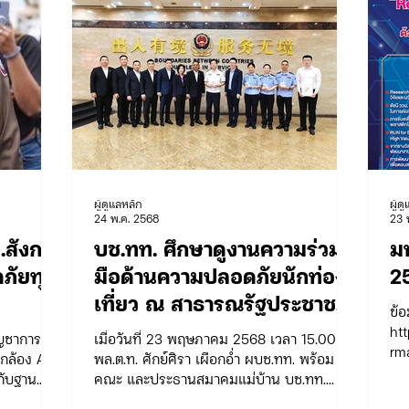
ผู้ดูแลหลัก
ผู้ด
24 พ.ค. 2568
23 
.สั่งการ
บช.ทท. ศึกษาดูงานความร่วม
ม
ดภัยทุก
มือด้านความปลอดภัยนักท่อง
2
เที่ยว ณ สาธารณรัฐประชาชน
ข้อ
จีน
htt
ัญชาการ
เมื่อวันที่ 23 พฤษภาคม 2568 เวลา 15.00 น.
rma
กล้อง A.I.
พล.ต.ท. ศักย์ศิรา เผือกอ่ำ ผบช.ทท. พร้อม
กับฐาน
คณะ และประธานสมาคมแม่บ้าน บช.ทท....