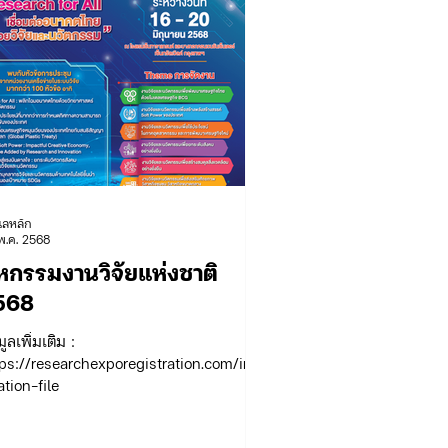
ูแลหลัก
พ.ค. 2568
หกรรมงานวิจัยแห่งชาติ
568
มูลเพิ่มเติม :
ps://researchexporegistration.com/info
tion-file